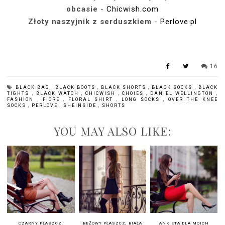
obcasie
-
Chicwish.com
Złoty naszyjnik z serduszkiem
-
Perlove.pl
16
BLACK BAG
,
BLACK BOOTS
,
BLACK SHORTS
,
BLACK SOCKS
,
BLACK
TIGHTS
,
BLACK WATCH
,
CHICWISH
,
CHOIES
,
DANIEL WELLINGTON
,
FASHION
,
FIORE
,
FLORAL SHIRT
,
LONG SOCKS
,
OVER THE KNEE
SOCKS
,
PERLOVE
,
SHEINSIDE
,
SHORTS
YOU MAY ALSO LIKE:
CZARNY PŁASZCZ,
BEŻOWY PŁASZCZ, BIAŁA
ANKIETA DLA MOICH