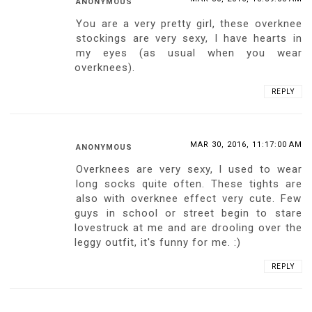
ANONYMOUS
You are a very pretty girl, these overknee
stockings are very sexy, I have hearts in
my eyes (as usual when you wear
overknees).
REPLY
MAR 30, 2016, 11:17:00 AM
ANONYMOUS
Overknees are very sexy, I used to wear
long socks quite often. These tights are
also with overknee effect very cute. Few
guys in school or street begin to stare
lovestruck at me and are drooling over the
leggy outfit, it's funny for me. :)
REPLY