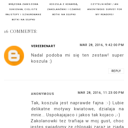
BRĄZOWA ZAMSZOWA
KOSZULA Z KOKARDĄ,
CZYTELNIKÓW! / AN
SUKIENKA, CIELISTE
ZAKOLANÓWKI I CZARNE
ANONYMOUS SURVEY FOR
RAJSTOPY I SZNUROWANE
BOTKI NA SŁUPKU
MY READERS!
BOTKI NA SŁUPKU
16 COMMENTS:
MAR 28, 2016, 9:42:00 PM
VEREEBENART
Nadal podoba mi się ten zestaw! super
koszula :)
REPLY
MAR 28, 2016, 11:23:00 PM
ANONYMOUS
Tak, koszula jest naprawde fajna :-) Lubie
delikatne motywy kwiatowe, dzialaja na
mnie... Uspokajajaco i jakos tak kojaco ;-)
Zakolanowki tez trafiaja w moj gust, choc
jestes swiadomy ze chlopaki zaraz je zjada