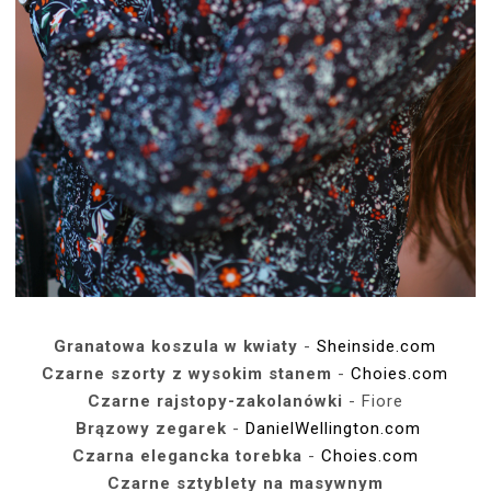
Granatowa koszula w kwiaty
-
Sheinside.com
Czarne szorty z wysokim stanem
-
Choies.com
Czarne rajstopy-zakolanówki
- Fiore
Brązowy zegarek
-
DanielWellington.com
Czarna elegancka torebka
-
Choies.com
Czarne sztyblety na masywnym