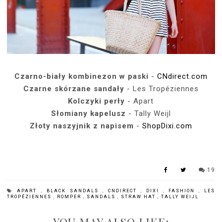
Czarno-biały kombinezon w paski
-
CNdirect.com
Czarne skórzane sandały
-
Les Tropéziennes
Kolczyki perły
- Apart
Słomiany kapelusz
- Tally Weijl
Złoty naszyjnik z napisem
-
ShopDixi.com
19
APART
,
BLACK SANDALS
,
CNDIRECT
,
DIXI
,
FASHION
,
LES
TROPÉZIENNES
,
ROMPER
,
SANDALS
,
STRAW HAT
,
TALLY WEIJL