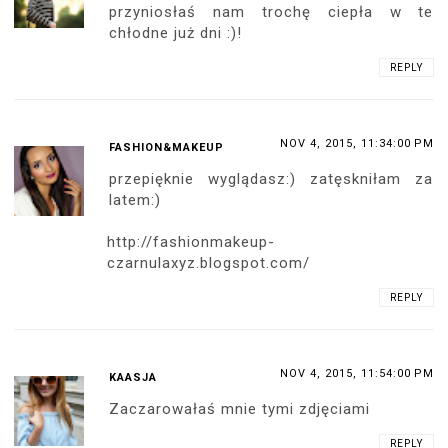
przyniosłaś nam trochę ciepła w te
chłodne już dni :)!
REPLY
NOV 4, 2015, 11:34:00 PM
FASHION&MAKEUP
przepięknie wyglądasz:) zatęskniłam za
latem:)
http://fashionmakeup-
czarnulaxyz.blogspot.com/
REPLY
NOV 4, 2015, 11:54:00 PM
KAASJA
Zaczarowałaś mnie tymi zdjęciami
REPLY