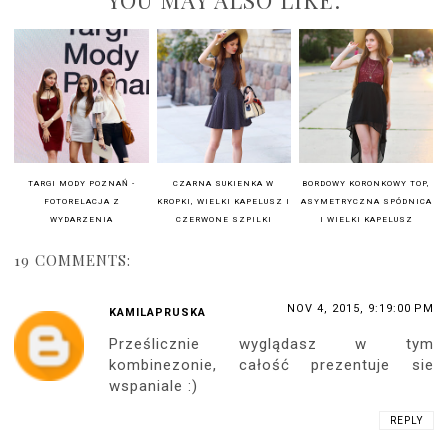
YOU MAY ALSO LIKE:
TARGI MODY POZNAŃ -
CZARNA SUKIENKA W
BORDOWY KORONKOWY TOP,
FOTORELACJA Z
KROPKI, WIELKI KAPELUSZ I
ASYMETRYCZNA SPÓDNICA
WYDARZENIA
CZERWONE SZPILKI
I WIELKI KAPELUSZ
19 COMMENTS:
NOV 4, 2015, 9:19:00 PM
KAMILAPRUSKA
Prześlicznie wyglądasz w tym
kombinezonie, całość prezentuje sie
wspaniale :)
REPLY