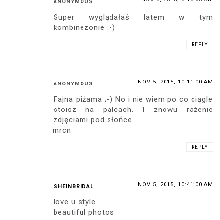
ANONYMOUS
Super wyglądałaś latem w tym
kombinezonie :-)
REPLY
NOV 5, 2015, 10:11:00 AM
ANONYMOUS
Fajna piżama ;-) No i nie wiem po co ciągle
stoisz na palcach. I znowu rażenie
zdjęciami pod słońce...
mrcn
REPLY
NOV 5, 2015, 10:41:00 AM
SHEINBRIDAL
love u style
beautiful photos