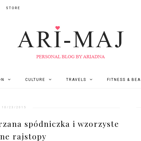
STORE
ON
CULTURE
TRAVELS
FITNESS & BE
10/23/2015
rzana spódniczka i wzorzyste
ne rajstopy