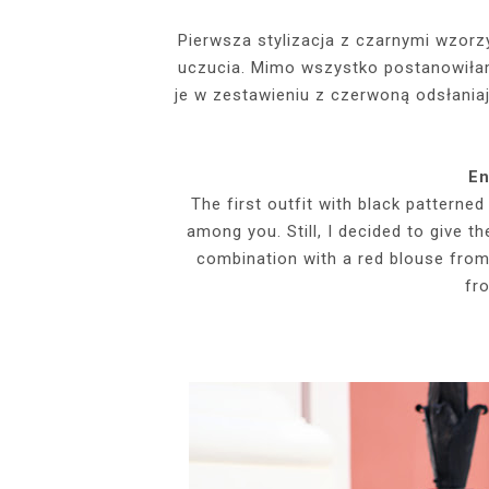
EVENTS
Pierwsza stylizacja z czarnymi wzor
uczucia. Mimo wszystko postanowiła
SZARY TOP, K
INSIDE HER F
BIAŁY SPOR
GDZIE POW
BUDUAROWE SES
SENSUAL 
SPÓDNICZ
CZARNE L
je w zestawieniu z czerwoną odsłani
GRANATOWY T-S
RAJSTOPY I SZP
WYKORZYSTAN
KTÓRYMI PRAG
AI
PODZ
En
The first outfit with black patterned
among you. Still, I decided to give t
combination with a red blouse fro
fr