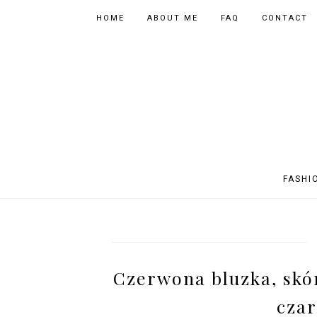
HOME
ABOUT ME
FAQ
CONTACT
FASHI
OUTFITS
POLAND
FITNESS
MUSIC
SPORTY OUTFITS
EUROPE
BOOKS
TIPS
Czerwona bluzka, skó
SHOPPING
BEAUTY
EVENTS
ASIA
czar
INSTAGRAM MIX
PHOTOGRAPHY