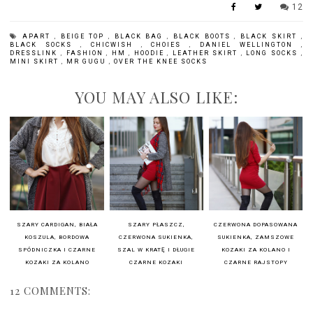
12
APART
,
BEIGE TOP
,
BLACK BAG
,
BLACK BOOTS
,
BLACK SKIRT
,
BLACK SOCKS
,
CHICWISH
,
CHOIES
,
DANIEL WELLINGTON
,
DRESSLINK
,
FASHION
,
HM
,
HOODIE
,
LEATHER SKIRT
,
LONG SOCKS
,
MINI SKIRT
,
MR GUGU
,
OVER THE KNEE SOCKS
YOU MAY ALSO LIKE:
SZARY CARDIGAN, BIAŁA
SZARY PŁASZCZ,
CZERWONA DOPASOWANA
KOSZULA, BORDOWA
CZERWONA SUKIENKA,
SUKIENKA, ZAMSZOWE
SPÓDNICZKA I CZARNE
SZAL W KRATĘ I DŁUGIE
KOZAKI ZA KOLANO I
KOZAKI ZA KOLANO
CZARNE KOZAKI
CZARNE RAJSTOPY
12 COMMENTS: