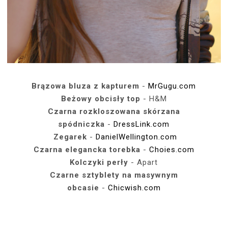
Brązowa bluza z kapturem
-
MrGugu.com
Beżowy obcisły top
- H&M
Czarna rozkloszowana skórzana
spódniczka
-
DressLink.com
Zegarek
-
DanielWellington.com
Czarna elegancka torebka
-
Choies.com
Kolczyki perły
- Apart
Czarne sztyblety na masywnym
obcasie
-
Chicwish.com