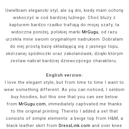
Uwielbiam elegancki styl, ale są dni, kiedy mam ochotę
wskoczyć w coś bardziej luźnego. Choć bluzy z
kapturem bardzo rzadko trafiają do mojej szafy, ta
widoczna poniżej, polskiej marki
MrGugu
, od razu
urzekła mnie swoim oryginalnym nadrukiem. Dobrałam
do niej prostą bazę składającą się z jasnego topu,
skórzanej spódniczki oraz zakolanówek, dzięki którym
zestaw nabrał bardziej dziewczęcego charakteru.
English version:
I love the elegant style, but from time to time I want to
wear something different. As you can noticed, I seldom
buy hoodies, but this one that you can see below
from
MrGugu.com
, immediately captivated me thanks
to the original printing. Thereto I added a set that
consists of simple elements: a beige top from H&M, a
black leather skirt from
DressLink.com
and over knee