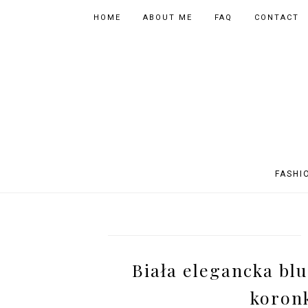
HOME
ABOUT ME
FAQ
CONTACT
FASHI
OUTFITS
POLAND
FITNESS
MUSIC
SPORTY OUTFITS
EUROPE
BOOKS
TIPS
Biała elegancka blu
SHOPPING
BEAUTY
EVENTS
ASIA
koron
INSTAGRAM MIX
PHOTOGRAPHY