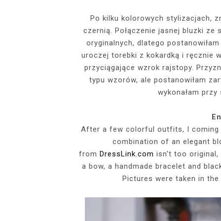
EVENTS
Po kilku kolorowych stylizacjach, 
czernią. Połączenie jasnej bluzki ze
SZARY TOP, K
INSIDE HER F
BIAŁY SPOR
GDZIE POW
BUDUAROWE SES
SENSUAL 
SPÓDNICZ
CZARNE L
oryginalnych, dlatego postanowiłam
GRANATOWY T-S
RAJSTOPY I SZP
WYKORZYSTAN
uroczej torebki z kokardką i ręcznie 
KTÓRYMI PRAG
AI
przyciągające wzrok rajstopy. Przyz
PODZ
typu wzorów, ale postanowiłam zar
wykonałam przy 
En
After a few colorful outfits, I comin
combination of an elegant b
from
DressLink.com
isn't too original
a bow, a handmade bracelet and blac
Pictures were taken in the