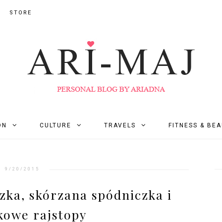
STORE
ON
CULTURE
TRAVELS
FITNESS & BE
9/20/2015
zka, skórzana spódniczka i
kowe rajstopy