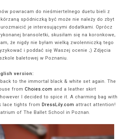
znów powracam do nieśmiertelnego duetu bieli z
 skórzaną spódniczką być może nie należy do zbyt
RÓTKA SKÓRZANA
RAME - MY NEW
TOWY STANIK,
STAJĄ MOJE
RÓŻOWY SWETER Z DEKOLTEM,
MY 34TH BIRTHDAY! FEELING
NIEZNANE OBLICZE LUWRU:
WIZYTA W POZNAŃSKIEJ
JAKIEGO SZA
WIZYTA W KU
2025 - THE
CZERWONA
JE + 100 ZŁ DO
PHOTOBOOK
KA, CZARNE
EGGINSY I
PRACOWNI FRYZJERSKIEJ CUT
SZARA SPÓDNICZKA I CZARNE
DLACZEGO MONA LISA STAŁA
MORE ME THAN EVER :)
FALBANAMI, C
CZYM MALUJĘ
PHOTOS ON 
LAFAYETT
 urozmaicić je interesującymi dodatkami. Oprócz
HIRT Z NAPISEM
ILKI + PIOSENKI,
IA W SERWISIE
RAJSTOPY + PIOSENKI, KTÓRYMI
SIĘ SŁAWNA I KOGO ZASTĄPIŁA
CUT
I SZPILKI + P
WŁOSY? PRO
EKSKLUZYW
wykonanej bransoletki, skusiłam się na koronkowe,
NĘ SIĘ Z WAMI
RBNB
PRAGNĘ SIĘ Z WAMI PODZIELIĆ
WENUS Z MILO?
PRAGNĘ SIĘ Z
NIEZAPOMNI
POL
nam, że nigdy nie byłam wielką zwolenniczką tego
IELIĆ
PANORAM
yzykować i poddać się Waszej ocenie ;) Zdjęcia
szkole baletowej w Poznaniu.
glish version:
g back to the immortal black & white set again. The
louse from
Choies.com
and a leather skirt
, however I decided to spice it. A charming bag with
k lace tights from
DressLily.com
attract attention!
 atrium of The Ballet School in Poznan.