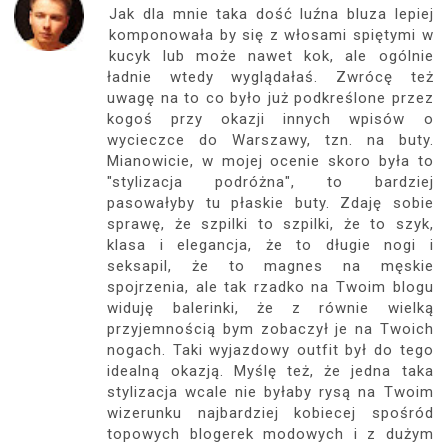
Jak dla mnie taka dość luźna bluza lepiej
komponowała by się z włosami spiętymi w
kucyk lub może nawet kok, ale ogólnie
ładnie wtedy wyglądałaś. Zwrócę też
uwagę na to co było już podkreślone przez
kogoś przy okazji innych wpisów o
wycieczce do Warszawy, tzn. na buty.
Mianowicie, w mojej ocenie skoro była to
"stylizacja podróżna", to bardziej
pasowałyby tu płaskie buty. Zdaję sobie
sprawę, że szpilki to szpilki, że to szyk,
klasa i elegancja, że to długie nogi i
seksapil, że to magnes na męskie
spojrzenia, ale tak rzadko na Twoim blogu
widuję balerinki, że z równie wielką
przyjemnością bym zobaczył je na Twoich
nogach. Taki wyjazdowy outfit był do tego
idealną okazją. Myślę też, że jedna taka
stylizacja wcale nie byłaby rysą na Twoim
wizerunku najbardziej kobiecej spośród
topowych blogerek modowych i z dużym