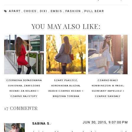
APART
,
CHOIES
,
DIXI
,
EMBIS
,
FASHION
,
PULL BEAR
YOU MAY ALSO LIKE:
CZERWONA DOPASOWANA
SZARY PŁASZCZ,
CZARNO-BIAŁY
SUKIENKA, ZAMSZOWE
KORONKOWA BLUZKA,
KOMBINEZON W PASKI,
KOZAKI ZA KOLANO I
DŁUGIE CZARNE KOZAKI I
SŁOMIANY KAPELUSZ I
CZARNE RAJSTOPY
BRĄZOWA TOREBKA
CZARNE SANDAŁY
17 COMMENTS:
JUN 30, 2015, 9:07:00 PM
SABINA S.