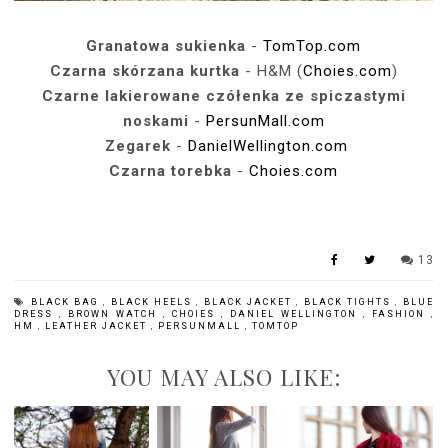
Granatowa sukienka
-
TomTop.com
Czarna skórzana kurtka
- H&M (
Choies.com
)
Czarne lakierowane czółenka ze spiczastymi
noskami
-
PersunMall.com
Zegarek
-
DanielWellington.com
Czarna torebka
-
Choies.com
13
BLACK BAG
,
BLACK HEELS
,
BLACK JACKET
,
BLACK TIGHTS
,
BLUE
DRESS
,
BROWN WATCH
,
CHOIES
,
DANIEL WELLINGTON
,
FASHION
,
HM
,
LEATHER JACKET
,
PERSUNMALL
,
TOMTOP
YOU MAY ALSO LIKE: