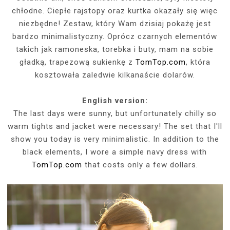
chłodne. Ciepłe rajstopy oraz kurtka okazały się więc
niezbędne! Zestaw, który Wam dzisiaj pokażę jest
bardzo minimalistyczny. Oprócz czarnych elementów
takich jak ramoneska, torebka i buty, mam na sobie
gładką, trapezową sukienkę z
TomTop.com
, która
kosztowała zaledwie kilkanaście dolarów.
English version:
The last days were sunny, but unfortunately chilly so
warm tights and jacket were necessary! The set that I'll
show you today is very minimalistic. In addition to the
black elements, I wore a simple navy dress with
TomTop.com
that costs only a few dollars.