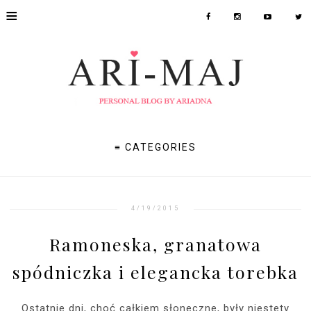
≡
≡ CATEGORIES
4/19/2015
Ramoneska, granatowa
spódniczka i elegancka torebka
Ostatnie dni, choć całkiem słoneczne, były niestety