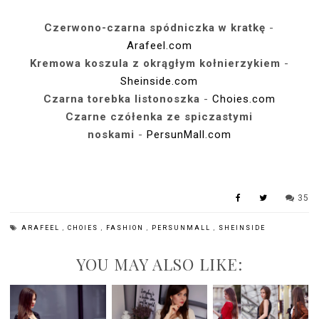
Czerwono-czarna spódniczka w kratkę
-
Arafeel.com
Kremowa koszula z okrągłym kołnierzykiem
-
Sheinside.com
Czarna torebka listonoszka
-
Choies.com
Czarne czółenka ze spiczastymi
noskami
-
PersunMall.com
35
ARAFEEL
,
CHOIES
,
FASHION
,
PERSUNMALL
,
SHEINSIDE
YOU MAY ALSO LIKE: