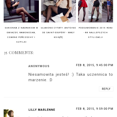
SUKIENKA Z NADRUKIEM W
ULUBIONE CYTATY: ANTOINE
PODSUMOWANIE 2016 ROKU
GWIAZDY, RAMONESKA,
DE SAINT-EXUPÉRY - MAŁY
- 88 NAJLEPSZYCH
CZARNE POŃCZOCHY I
KSIĄŻĘ
STYLIZACJI
SZPILKI
35 COMMENTS:
FEB 8, 2015, 9:45:00 PM
ANONYMOUS
Niesamowita jesteś! :) Taka uczennica to
marzenie. :D
REPLY
FEB 8, 2015, 9:59:00 PM
LILLY MARLENNE