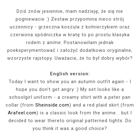
Dziś znów jesiennie, mam nadzieję, że się nie
pogniewacie :) Zestaw przypomina nieco strój
uczennicy - grzeczna koszula z kołnierzykiem oraz
czerwona spódniczka w kratę to po prostu klasyka
rodem z anime. Postanowiłam jednak
poeksperymentować i założyć dodatkowo oryginalne,
wzorzyste rajstopy. Uważacie, że to był dobry wybór?
English version:
Today I want to show you an autumn outfit again - I
hope you don't get angry :) My set looks like a
schoolgirl uniform - a creamy shirt with a peter pan
collar (from
Sheinside.com
) and a red plaid skirt (from
Arafeel.com
) is a classic look from the anime... but I
decided to wear thereto original patterned tights. Do
you think it was a good choice?