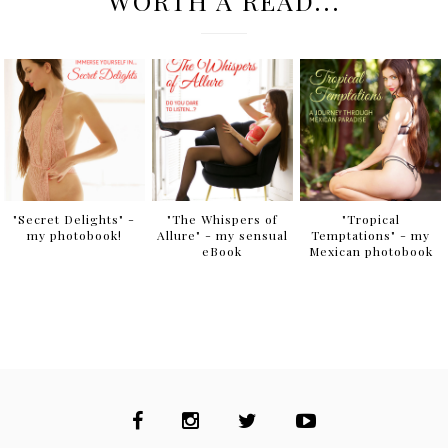
WORTH A READ...
"Secret Delights" -
"The Whispers of
"Tropical
my photobook!
Allure" - my sensual
Temptations" - my
eBook
Mexican photobook