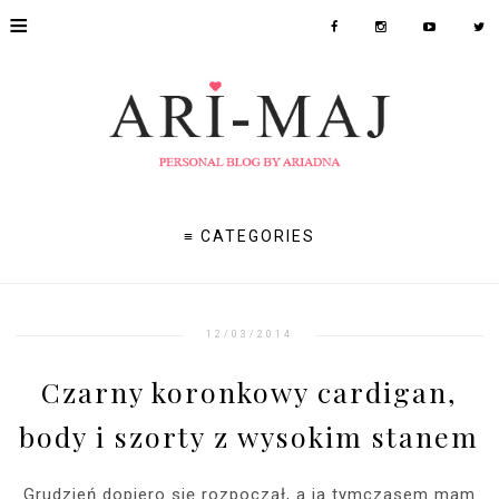
≡
≡ CATEGORIES
12/03/2014
Czarny koronkowy cardigan,
body i szorty z wysokim stanem
Grudzień dopiero się rozpoczął, a ja tymczasem mam