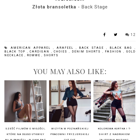
Złota bransoletka
- Back Stage
12
AMERICAN APPAREL
,
ARAFEEL
,
BACK STAGE
,
BLACK BAG
,
BLACK TOP
,
CARDIGAN
,
CHOIES
,
DENIM SHORTS
,
FASHION
,
GOLD
NECKLACE
,
ROMWE
,
SHORTS
YOU MAY ALSO LIKE:
SZEŚĆ FILMÓW O MIŁOŚCI,
WIZYTA W POZNAŃSKIEJ
KOLOROWA KURTKA I T-
KTÓRE NA DŁUGO UTKWIŁY
PRACOWNI FRYZJERSKIEJ
SHIRT Z NADRUKIEM
MI W PAMIĘCI - W SAM RAZ
CUT CUT
"ALEGORIA MUZYKI",