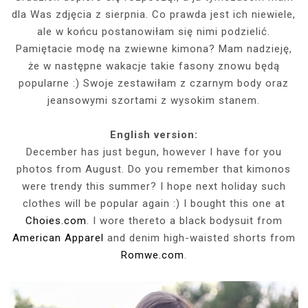
dla Was zdjęcia z sierpnia. Co prawda jest ich niewiele,
ale w końcu postanowiłam się nimi podzielić.
Pamiętacie modę na zwiewne kimona? Mam nadzieję,
że w następne wakacje takie fasony znowu będą
popularne :) Swoje zestawiłam z czarnym body oraz
jeansowymi szortami z wysokim stanem.
English version:
December has just begun, however I have for you
photos from August. Do you remember that kimonos
were trendy this summer? I hope next holiday such
clothes will be popular again :) I bought this one at
Choies.com
. I wore thereto a black bodysuit from
American Apparel
and denim high-waisted shorts from
Romwe.com
.