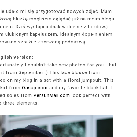
 nie udało mi się przygotować nowych zdjęć. Mam
nkową bluzkę mogliście oglądać już na moim blogu
RÓTKA SKÓRZANA
RAME - MY NEW
TOWY STANIK,
STAJĄ MOJE
RÓŻOWY SWETER Z DEKOLTEM,
MY 34TH BIRTHDAY! FEELING
NIEZNANE OBLICZE LUWRU:
WIZYTA W POZNAŃSKIEJ
JAKIEGO SZA
WIZYTA W KU
2025 - THE
CZERWONA
JE + 100 ZŁ DO
PHOTOBOOK
KA, CZARNE
EGGINSY I
PRACOWNI FRYZJERSKIEJ CUT
SZARA SPÓDNICZKA I CZARNE
DLACZEGO MONA LISA STAŁA
MORE ME THAN EVER :)
FALBANAMI, C
CZYM MALUJĘ
PHOTOS ON 
LAFAYETT
onem. Dziś wystąpi jednak w duecie z bordową
HIRT Z NAPISEM
ILKI + PIOSENKI,
IA W SERWISIE
RAJSTOPY + PIOSENKI, KTÓRYMI
SIĘ SŁAWNA I KOGO ZASTĄPIŁA
CUT
I SZPILKI + P
WŁOSY? PRO
EKSKLUZYW
m ulubionym kapeluszem. Idealnym dopełnieniem
NĘ SIĘ Z WAMI
RBNB
PRAGNĘ SIĘ Z WAMI PODZIELIĆ
WENUS Z MILO?
PRAGNĘ SIĘ Z
NIEZAPOMNI
POL
erowane szpilki z czerwoną podeszwą.
IELIĆ
PANORAM
glish version:
tunately I couldn't take new photos for you... but
fit from September :) This lace blouse from
e on my blog in a set with a floral jumpsuit. This
skirt from
Oasap.com
and my favorite black hat. I
 red soles from
PersunMall.com
look perfect with
e three elements.