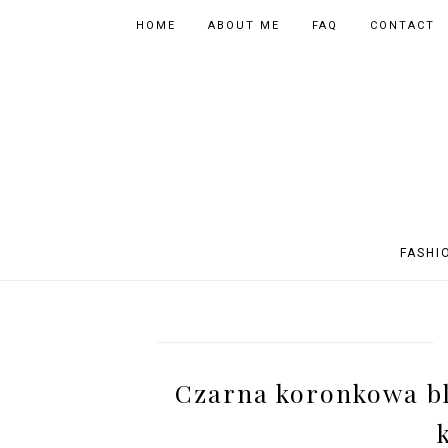
HOME
ABOUT ME
FAQ
CONTACT
FASHI
OUTFITS
POLAND
FITNESS
MUSIC
SPORTY OUTFITS
EUROPE
BOOKS
TIPS
Czarna koronkowa bl
SHOPPING
BEAUTY
EVENTS
ASIA
INSTAGRAM MIX
PHOTOGRAPHY