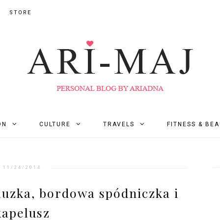
STORE
ON
CULTURE
TRAVELS
FITNESS & BE
11/24/2014
uzka, bordowa spódniczka i
kapelusz