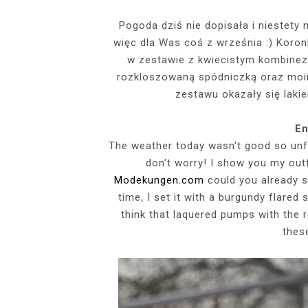
EVENTS
Pogoda dziś nie dopisała i niestety
więc dla Was coś z września :) Koro
SZARY TOP, K
INSIDE HER F
BIAŁY SPOR
GDZIE POW
BUDUAROWE SES
SENSUAL 
SPÓDNICZ
CZARNE L
w zestawie z kwiecistym kombinez
GRANATOWY T-S
RAJSTOPY I SZP
WYKORZYSTAN
rozkloszowaną spódniczką oraz moi
KTÓRYMI PRAG
AI
zestawu okazały się laki
PODZ
En
The weather today wasn't good so unfor
don't worry! I show you my out
Modekungen.com
could you already se
time, I set it with a burgundy flared 
think that laquered pumps with the
thes