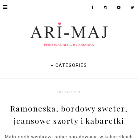
≡
≡ CATEGORIES
10/10/2014
Ramoneska, bordowy sweter,
jeansowe szorty i kabaretki
Mało osób wyobraża sobie paradowanie w kabaretkach