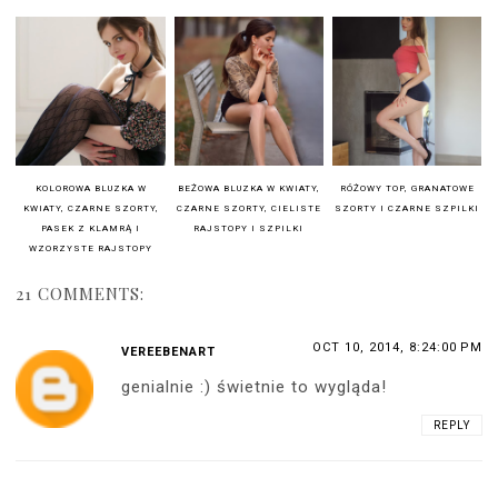
KOLOROWA BLUZKA W
BEŻOWA BLUZKA W KWIATY,
RÓŻOWY TOP, GRANATOWE
KWIATY, CZARNE SZORTY,
CZARNE SZORTY, CIELISTE
SZORTY I CZARNE SZPILKI
PASEK Z KLAMRĄ I
RAJSTOPY I SZPILKI
WZORZYSTE RAJSTOPY
21 COMMENTS:
OCT 10, 2014, 8:24:00 PM
VEREEBENART
genialnie :) świetnie to wygląda!
REPLY