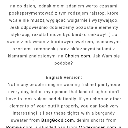
na co dzień, jednak moim zdaniem warto czasami
poeksperymentować z tym rodzajem rajstop, które
wcale nie muszą wyglądać wulgarnie i wyzywająco.
Jeśli odpowiednio dobierzemy pozostałe elementy
stylizacji, rezultat może być bardzo ciekawy! :) Ja
swoje zestawiłam z bordowym swetrem, jeansowymi
szortami, ramoneską oraz skórzanymi butami z
klamrami znalezionymi na
Choies.com
. Jak Wam się
podoba?
English version:
Not many people imagine wearing fishnet pantyhose
every day, but in my opinion that kind of tights don't
have to look vulgar and defiantly. If you choose other
elements of your outfit properly, you can look very
interesting! :) I set these tights with a burgundy
sweater from
BangGood.com
, denim shorts from
Romwe.com
, a studded bag from
Modekungen.com
, a