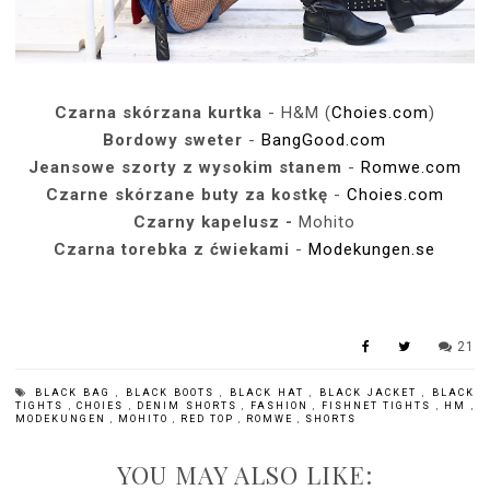
Czarna skórzana kurtka
- H&M (
Choies.com
)
Bordowy sweter
-
BangGood.com
Jeansowe szorty z wysokim stanem
-
Romwe.com
Czarne skórzane buty za kostkę
-
Choies.com
Czarny kapelusz -
Mohito
Czarna torebka z ćwiekami
-
Modekungen.se
21
BLACK BAG
,
BLACK BOOTS
,
BLACK HAT
,
BLACK JACKET
,
BLACK
TIGHTS
,
CHOIES
,
DENIM SHORTS
,
FASHION
,
FISHNET TIGHTS
,
HM
,
MODEKUNGEN
,
MOHITO
,
RED TOP
,
ROMWE
,
SHORTS
YOU MAY ALSO LIKE: