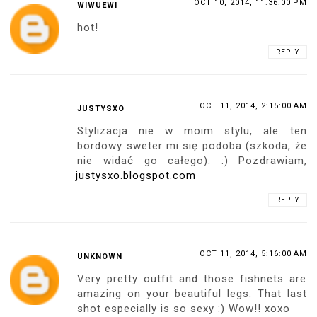
OCT 10, 2014, 11:36:00 PM
WIWUEWI
hot!
REPLY
OCT 11, 2014, 2:15:00 AM
JUSTYSXO
Stylizacja nie w moim stylu, ale ten
bordowy sweter mi się podoba (szkoda, że
nie widać go całego). :) Pozdrawiam,
justysxo.blogspot.com
REPLY
OCT 11, 2014, 5:16:00 AM
UNKNOWN
Very pretty outfit and those fishnets are
amazing on your beautiful legs. That last
shot especially is so sexy :) Wow!! xoxo