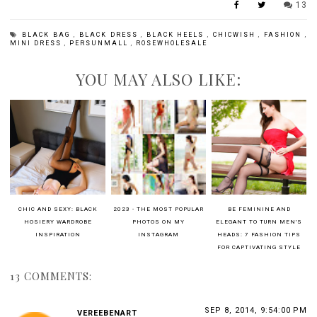
13
BLACK BAG
,
BLACK DRESS
,
BLACK HEELS
,
CHICWISH
,
FASHION
,
MINI DRESS
,
PERSUNMALL
,
ROSEWHOLESALE
YOU MAY ALSO LIKE:
CHIC AND SEXY: BLACK
2023 - THE MOST POPULAR
BE FEMININE AND
HOSIERY WARDROBE
PHOTOS ON MY
ELEGANT TO TURN MEN'S
INSPIRATION
INSTAGRAM
HEADS: 7 FASHION TIPS
FOR CAPTIVATING STYLE
13 COMMENTS:
SEP 8, 2014, 9:54:00 PM
VEREEBENART