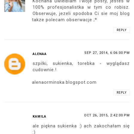
Kochana uwielbiam Twoje posty, jestes w
100% profesjonalistka w tym co robisz.
Obserwuje, jezeli spodoba Ci sie moj blog
takze polecam obserwacje ;*
REPLY
SEP 27, 2014, 6:06:00 PM
ALENAA
szpilki, sukienka, torebka - wyglądasz
cudownie.!
alenaorminska.blogspot.com
REPLY
OCT 26, 2015, 2:42:00 PM
KAMILA
ale piękna sukienka :) ach zakochałam się
:)