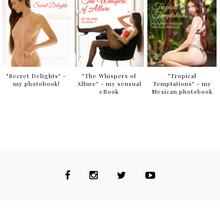
"Secret Delights" -
"The Whispers of
"Tropical
my photobook!
Allure" - my sensual
Temptations" - my
eBook
Mexican photobook