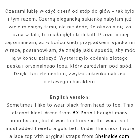
Czasami lubię włożyć czerń od stóp do głów - tak było
i tym razem. Czarną elegancką sukienkę nabyłam już
wiele miesięcy temu, ale nie dość, że okazała się za
luźna w talii, to miała głęboki dekolt. Prawie o niej
zapomniałam, aż w końcu kiedy przypadkiem wpadła mi
w ręce, postanowiłam, że znajdę jakiś sposób, aby móc
ją w końcu założyć. Wystarczyło dodanie złotego
paska i oryginalnego topu, który założyłam pod spód.
Dzięki tym elementom, zwykła sukienka nabrała
ciekawego charakteru.
English version:
Sometimes I like to wear black from head to toe. This
elegant black dress from
AX Paris
I bought many
months ago, but it was too loose in the waist so I
must added thereto a gold belt. Under the dress I wore
a lace top with oryginal straps from
Sheinside.com
.