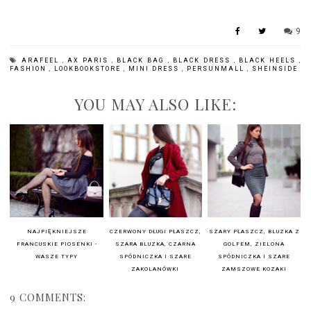
9
ARAFEEL
,
AX PARIS
,
BLACK BAG
,
BLACK DRESS
,
BLACK HEELS
,
FASHION
,
LOOKBOOKSTORE
,
MINI DRESS
,
PERSUNMALL
,
SHEINSIDE
YOU MAY ALSO LIKE:
NAJPIĘKNIEJSZE
CZERWONY DŁUGI PŁASZCZ,
SZARY PŁASZCZ, BLUZKA Z
FRANCUSKIE PIOSENKI -
SZARA BLUZKA, CZARNA
GOLFEM, ZIELONA
WASZE TYPY
SPÓDNICZKA I SZARE
SPÓDNICZKA I SZARE
ZAKOLANÓWKI
ZAMSZOWE KOZAKI
9 COMMENTS: