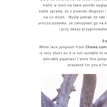
trafić w sieci na takie perełki wyg
EVENTS
sobie sprawę, że z powodu długości i 
SZARY TOP, K
INSIDE HER F
BIAŁY SPOR
GDZIE POW
na co dzień... Myślę jednak, że tak
BUDUAROWE SES
SENSUAL 
SPÓDNICZ
CZARNE L
urocza piżamka. Ja założyłam go na k
GRANATOWY T-S
RAJSTOPY I SZP
WYKORZYSTAN
i przy okazji przygotowała
KTÓRYMI PRAG
AI
PODZ
En
White lace jumpsuit from
Choies.com
is very short so it is not suitable to w
adorable pajamas! I wore this jumps
prepared for you a fe