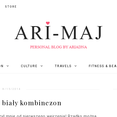
STORE
ON
CULTURE
TRAVELS
FITNESS & BE
8/15/2014
 biały kombinezon
ył mnie od pierwszego wejrzenia! Rzadko można