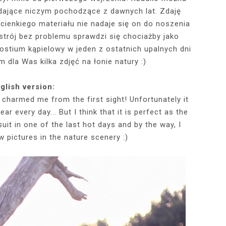
lądające niczym pochodzące z dawnych lat. Zdaję
cienkiego materiału nie nadaje się on do noszenia
RÓTKA SKÓRZANA
RAME - MY NEW
TOWY STANIK,
STAJĄ MOJE
RÓŻOWY SWETER Z DEKOLTEM,
MY 34TH BIRTHDAY! FEELING
NIEZNANE OBLICZE LUWRU:
WIZYTA W POZNAŃSKIEJ
JAKIEGO SZA
WIZYTA W KU
2025 - THE
CZERWONA
i strój bez problemu sprawdzi się chociażby jako
JE + 100 ZŁ DO
PHOTOBOOK
KA, CZARNE
EGGINSY I
PRACOWNI FRYZJERSKIEJ CUT
SZARA SPÓDNICZKA I CZARNE
DLACZEGO MONA LISA STAŁA
MORE ME THAN EVER :)
FALBANAMI, C
CZYM MALUJĘ
PHOTOS ON 
LAFAYETT
ostium kąpielowy w jeden z ostatnich upalnych dni
HIRT Z NAPISEM
ILKI + PIOSENKI,
IA W SERWISIE
RAJSTOPY + PIOSENKI, KTÓRYMI
SIĘ SŁAWNA I KOGO ZASTĄPIŁA
CUT
I SZPILKI + P
WŁOSY? PRO
EKSKLUZYW
m dla Was kilka zdjęć na łonie natury :)
NĘ SIĘ Z WAMI
RBNB
PRAGNĘ SIĘ Z WAMI PODZIELIĆ
WENUS Z MILO?
PRAGNĘ SIĘ Z
NIEZAPOMNI
POL
IELIĆ
PANORAM
glish version:
charmed me from the first sight! Unfortunately it
ear every day... But I think that it is perfect as the
uit in one of the last hot days and by the way, I
w pictures in the nature scenery :)