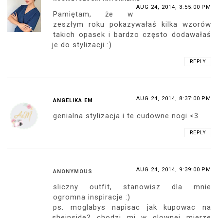
AUG 24, 2014, 3:55:00 PM
Pamiętam, że w
zeszłym roku pokazywałaś kilka wzorów
takich opasek i bardzo często dodawałaś
je do stylizacji :)
REPLY
AUG 24, 2014, 8:37:00 PM
ANGELIKA EM
genialna stylizacja i te cudowne nogi <3
REPLY
AUG 24, 2014, 9:39:00 PM
ANONYMOUS
sliczny outfit, stanowisz dla mnie
ogromna inspiracje :)
ps. moglabys napisac jak kupowac na
sheinside? chodzi mi w glownej mierze