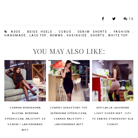
16
ASOS
,
BEIGE HEELS
,
CUBUS
,
DENIM SHORTS
,
FASHION
,
HANDMADE
,
LACE TOP
,
ROMWE
,
SHEINSIDE
,
SHORTS
,
WHITE TOP
YOU MAY ALSO LIKE:
CZARNA KORONKOWA
CZARNY GORSETOWY TOP,
DEPILACJA LASEROWA
BLUZKA, BORDOWA
OŁÓWKOWA SPÓDNICZKA,
LIGHT SHEER DUET - CZY
SPÓDNICZKA, RAJSTOPY ZE
CZARNE RAJSTOPY I
TO ZABIEG STWORZONY DLA
SZWEM I LAKIEROWANE
LAKIEROWANE BUTY
CIEBIE?
BUTY