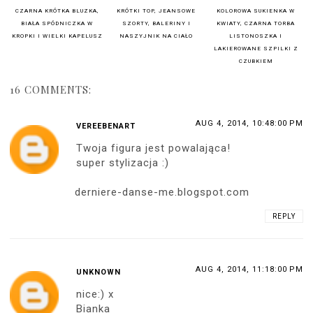
CZARNA KRÓTKA BLUZKA,
KRÓTKI TOP, JEANSOWE
KOLOROWA SUKIENKA W
BIAŁA SPÓDNICZKA W
SZORTY, BALERINY I
KWIATY, CZARNA TORBA
KROPKI I WIELKI KAPELUSZ
NASZYJNIK NA CIAŁO
LISTONOSZKA I
LAKIEROWANE SZPILKI Z
CZUBKIEM
16 COMMENTS:
AUG 4, 2014, 10:48:00 PM
VEREEBENART
Twoja figura jest powalająca!
super stylizacja :)
derniere-danse-me.blogspot.com
REPLY
AUG 4, 2014, 11:18:00 PM
UNKNOWN
nice:) x
Bianka