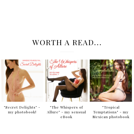
WORTH A READ...
"Secret Delights" -
"The Whispers of
"Tropical
my photobook!
Allure" - my sensual
Temptations" - my
eBook
Mexican photobook