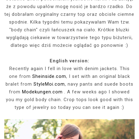
że z powodu upałów mogę nosić je bardzo rzadko. Do
tej dobrałam oryginalny czarny top oraz obcisłe ciemne
spodnie. Kilka tygodni temu pokazywałam Wam tzw.
"body chain" czyli łańcuszek na ciało. Krótkie bluzki
wyglądają ciekawie w towarzystwie tego typu biżuterii,
dlatego więc dziś możecie oglądać go ponownie :)
English version:
Recently again I fell in love with denim jackets. This
one from
Sheinside.com
, I set with an original black
bralet from
StyleMoi.com
, navy pants and suede boots
from
Modekungen.com
. A few weeks ago I showed
you my gold body chain. Crop tops look good with this
type of jewelry so today you can see it again :)