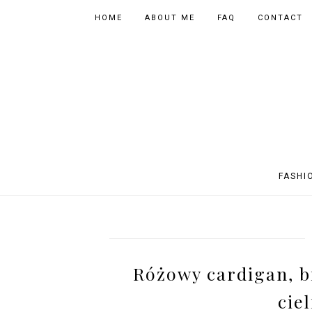
HOME
ABOUT ME
FAQ
CONTACT
FASHI
OUTFITS
POLAND
FITNESS
MUSIC
SPORTY OUTFITS
EUROPE
BOOKS
TIPS
Różowy cardigan, bi
SHOPPING
BEAUTY
EVENTS
ASIA
ciel
INSTAGRAM MIX
PHOTOGRAPHY