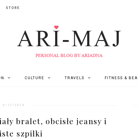
STORE
ON
CULTURE
TRAVELS
FITNESS & BE
6/12/2014
ały bralet, obcisłe jeansy i
iste szpilki