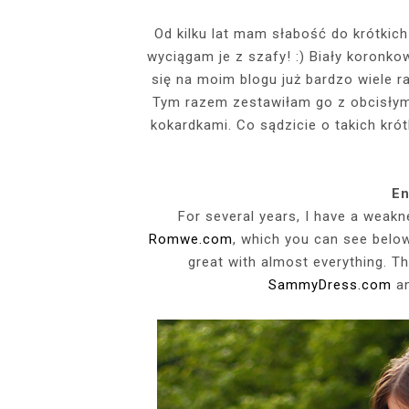
EVENTS
Od kilku lat mam słabość do krótkich
wyciągam je z szafy! :) Biały koronko
SZARY TOP, K
INSIDE HER F
BIAŁY SPOR
GDZIE POW
BUDUAROWE SES
SENSUAL 
SPÓDNICZ
CZARNE L
się na moim blogu już bardzo wiele r
GRANATOWY T-S
RAJSTOPY I SZP
WYKORZYSTAN
Tym razem zestawiłam go z obcisłym
KTÓRYMI PRAG
AI
kokardkami. Co sądzicie o takich kró
PODZ
En
For several years, I have a weakn
Romwe.com
, which you can see below
great with almost everything. Th
SammyDress.com
an