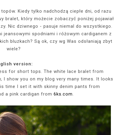
 topów. Kiedy tylko nadchodzą ciepłe dni, od razu
wy bralet, który możecie zobaczyć poniżej pojawiał
RÓTKA SKÓRZANA
RAME - MY NEW
TOWY STANIK,
STAJĄ MOJE
RÓŻOWY SWETER Z DEKOLTEM,
MY 34TH BIRTHDAY! FEELING
NIEZNANE OBLICZE LUWRU:
WIZYTA W POZNAŃSKIEJ
JAKIEGO SZA
WIZYTA W KU
2025 - THE
CZERWONA
JE + 100 ZŁ DO
PHOTOBOOK
KA, CZARNE
EGGINSY I
PRACOWNI FRYZJERSKIEJ CUT
SZARA SPÓDNICZKA I CZARNE
DLACZEGO MONA LISA STAŁA
MORE ME THAN EVER :)
FALBANAMI, C
CZYM MALUJĘ
PHOTOS ON 
LAFAYETT
azy. Nic dziwnego - pasuje niemal do wszystkiego.
HIRT Z NAPISEM
ILKI + PIOSENKI,
IA W SERWISIE
RAJSTOPY + PIOSENKI, KTÓRYMI
SIĘ SŁAWNA I KOGO ZASTĄPIŁA
CUT
I SZPILKI + P
WŁOSY? PRO
EKSKLUZYW
i jeansowymi spodniami i różowym cardiganem z
NĘ SIĘ Z WAMI
RBNB
PRAGNĘ SIĘ Z WAMI PODZIELIĆ
WENUS Z MILO?
PRAGNĘ SIĘ Z
NIEZAPOMNI
POL
tkich bluzkach? Są ok, czy wg Was odsłaniają zbyt
IELIĆ
PANORAM
wiele?
glish version:
ess for short tops. The white lace bralet from
, I show you on my blog very many times. It looks
is time I set it with skinny denim pants from
d a pink cardigan from
6ks.com
.