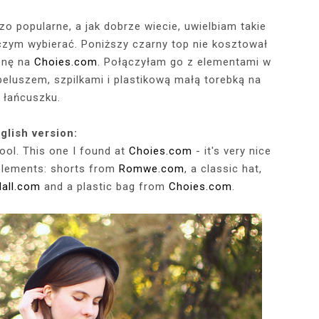
zo popularne, a jak dobrze wiecie, uwielbiam takie
czym wybierać. Poniższy czarny top nie kosztował
RÓTKA SKÓRZANA
RAME - MY NEW
TOWY STANIK,
STAJĄ MOJE
RÓŻOWY SWETER Z DEKOLTEM,
MY 34TH BIRTHDAY! FEELING
NIEZNANE OBLICZE LUWRU:
WIZYTA W POZNAŃSKIEJ
JAKIEGO SZA
WIZYTA W KU
2025 - THE
CZERWONA
JE + 100 ZŁ DO
PHOTOBOOK
KA, CZARNE
EGGINSY I
PRACOWNI FRYZJERSKIEJ CUT
SZARA SPÓDNICZKA I CZARNE
DLACZEGO MONA LISA STAŁA
MORE ME THAN EVER :)
FALBANAMI, C
CZYM MALUJĘ
PHOTOS ON 
LAFAYETT
cenę na
Choies.com
. Połączyłam go z elementami w
HIRT Z NAPISEM
ILKI + PIOSENKI,
IA W SERWISIE
RAJSTOPY + PIOSENKI, KTÓRYMI
SIĘ SŁAWNA I KOGO ZASTĄPIŁA
CUT
I SZPILKI + P
WŁOSY? PRO
EKSKLUZYW
eluszem, szpilkami i plastikową małą torebką na
NĘ SIĘ Z WAMI
RBNB
PRAGNĘ SIĘ Z WAMI PODZIELIĆ
WENUS Z MILO?
PRAGNĘ SIĘ Z
NIEZAPOMNI
POL
łańcuszku.
IELIĆ
PANORAM
glish version:
ool. This one I found at
Choies.com
- it's very nice
 elements: shorts from
Romwe.com
, a classic hat,
all.com
and a plastic bag from
Choies.com
.