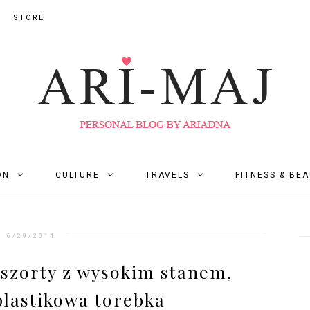
STORE
ON
CULTURE
TRAVELS
FITNESS & BE
6/29/2014
 szorty z wysokim stanem,
plastikowa torebka