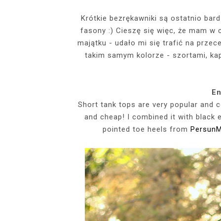
EVENTS
Krótkie bezrękawniki są ostatnio bard
fasony :) Cieszę się więc, że mam w 
SZARY TOP, K
INSIDE HER F
BIAŁY SPOR
GDZIE POW
BUDUAROWE SES
SENSUAL 
SPÓDNICZ
CZARNE L
majątku - udało mi się trafić na prze
GRANATOWY T-S
RAJSTOPY I SZP
WYKORZYSTAN
takim samym kolorze - szortami, kap
KTÓRYMI PRAG
AI
PODZ
En
Short tank tops are very popular and c
and cheap! I combined it with black
pointed toe heels from
PersunM