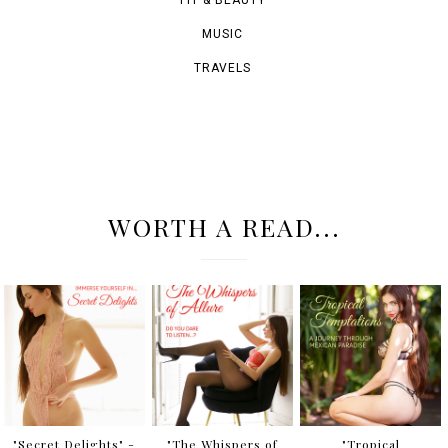
FIT & BEAUTY
MUSIC
TRAVELS
WORTH A READ...
"Secret Delights" -
"The Whispers of
"Tropical