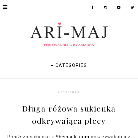
≡
≡ CATEGORIES
6/07/2014
Długa różowa sukienka
odkrywająca plecy
Poniższą sukienkę z
Sheinside.com
pokazywałam już