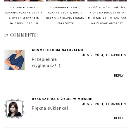
ZIELONA KOSZULA Z
CZERWONA KOSZULA,
SZEŚĆ FILMÓW O MIŁOŚCI,
KOKARDĄ, CZARNE SZORTY
CZARNE SZORTY, DŁUGIE
KTÓRE NA DŁUGO UTKWIŁY
Z WYSOKIM STANEM,
KOZAKI NA SŁUPKU I SZARY
MI W PAMIĘCI - W SAM RAZ
RAJSTOPY I SZPILKI
PŁASZCZYK
NA ZIMOWE WIECZORY
17 COMMENTS:
KOSMETOLOGIA NATURALNIE
JUN 7, 2014, 10:43:00 PM
Przepieknie
wyglądasz! :)
REPLY
RYKOSZETKA O ŻYCIU W MIEŚCIE
JUN 7, 2014, 11:06:00 PM
Piękna sukienka!
REPLY