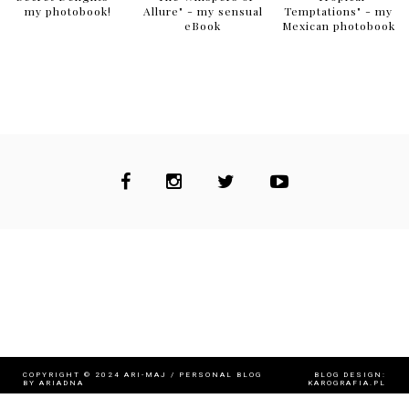
my photobook!
Allure" - my sensual
Temptations" - my
eBook
Mexican photobook
COPYRIGHT © 2024
ARI-MAJ / PERSONAL BLOG
BLOG DESIGN:
BY ARIADNA
KAROGRAFIA.PL