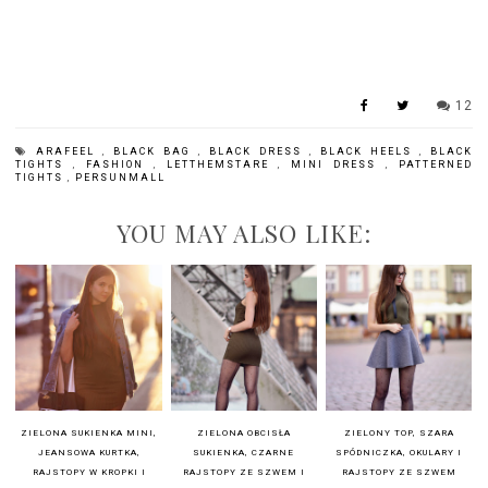
12
ARAFEEL
,
BLACK BAG
,
BLACK DRESS
,
BLACK HEELS
,
BLACK
TIGHTS
,
FASHION
,
LETTHEMSTARE
,
MINI DRESS
,
PATTERNED
TIGHTS
,
PERSUNMALL
YOU MAY ALSO LIKE:
ZIELONA SUKIENKA MINI,
ZIELONA OBCISŁA
ZIELONY TOP, SZARA
JEANSOWA KURTKA,
SUKIENKA, CZARNE
SPÓDNICZKA, OKULARY I
RAJSTOPY W KROPKI I
RAJSTOPY ZE SZWEM I
RAJSTOPY ZE SZWEM