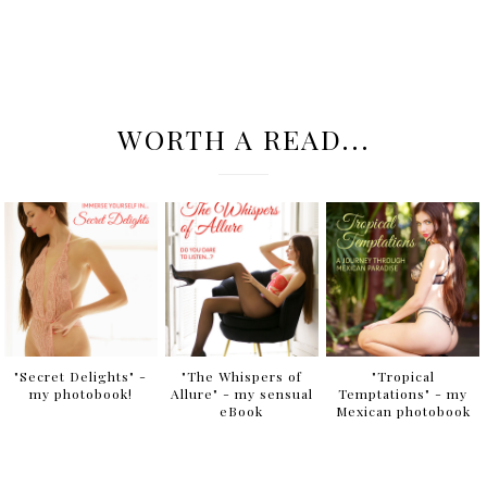
WORTH A READ...
"Secret Delights" -
"The Whispers of
"Tropical
my photobook!
Allure" - my sensual
Temptations" - my
eBook
Mexican photobook