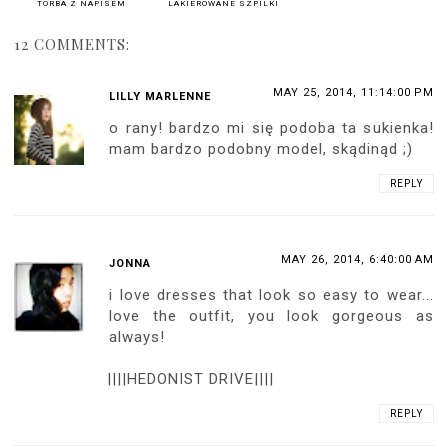
TORBA Z NAPISEM
LAKIEROWANE SZPILKI
12 COMMENTS:
MAY 25, 2014, 11:14:00 PM
LILLY MARLENNE
o rany! bardzo mi się podoba ta sukienka!
mam bardzo podobny model, skądinąd ;)
REPLY
MAY 26, 2014, 6:40:00 AM
JONNA
i love dresses that look so easy to wear...
love the outfit, you look gorgeous as
always!
||||HEDONIST DRIVE||||
REPLY