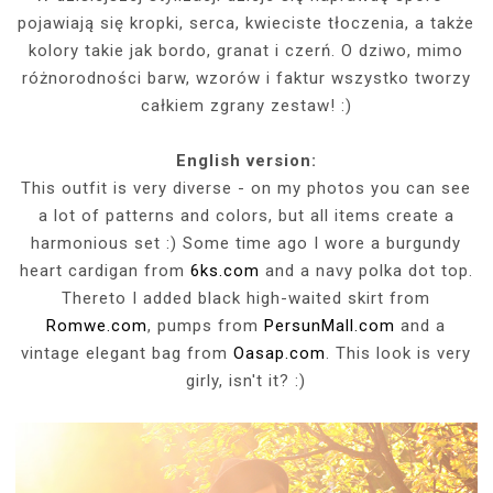
pojawiają się kropki, serca, kwieciste tłoczenia, a także
kolory takie jak bordo, granat i czerń. O dziwo, mimo
różnorodności barw, wzorów i faktur wszystko tworzy
całkiem zgrany zestaw! :)
English version:
This outfit is very diverse - on my photos you can see
a lot of patterns and colors, but all items create a
harmonious set :) Some time ago I wore a burgundy
heart cardigan from
6ks.com
and a navy polka dot top.
Thereto I added black high-waited skirt from
Romwe.com
, pumps from
PersunMall.com
and a
vintage elegant bag from
Oasap.com
. This look is very
girly, isn't it? :)