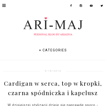
≡
≡ CATEGORIES
5/18/2014
Cardigan w serca, top w kropki,
czarna spódniczka i kapelusz
W dzisiejszej stylizacji dzieje się naprawdę sporo -