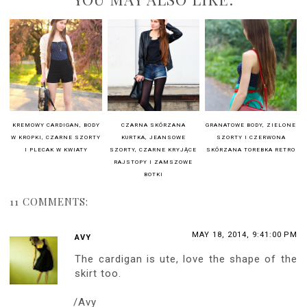
KREMOWY CARDIGAN, BODY
CZARNA SKÓRZANA
GRANATOWE BODY, ZIELONE
W KROPKI, CZARNE SZORTY
KURTKA, JEANSOWE
SZORTY I CZERWONA
I PLECAK W KWIATY
SZORTY, CZARNE KRYJĄCE
SKÓRZANA TOREBKA RETRO
RAJSTOPY I ZAMSZOWE
BOTKI
11 COMMENTS:
MAY 18, 2014, 9:41:00 PM
AVY
The cardigan is ute, love the shape of the
skirt too.
/Avy