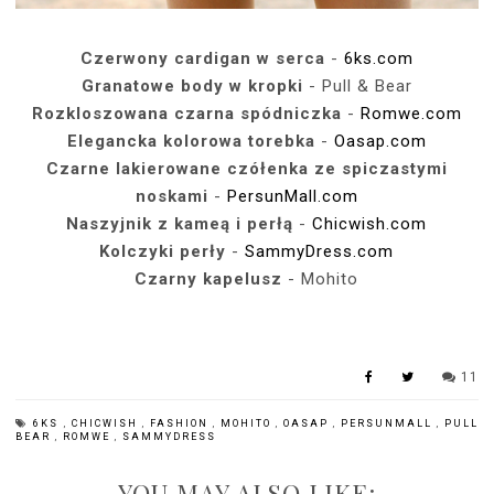
Czerwony cardigan w serca
-
6ks.com
Granatowe body w kropki
- Pull & Bear
Rozkloszowana czarna spódniczka
-
Romwe.com
Elegancka kolorowa torebka
-
Oasap.com
Czarne lakierowane czółenka ze spiczastymi
noskami
-
PersunMall.com
Naszyjnik z kameą i perłą
-
Chicwish.com
Kolczyki perły
-
SammyDress.com
Czarny kapelusz
- Mohito
11
6KS
,
CHICWISH
,
FASHION
,
MOHITO
,
OASAP
,
PERSUNMALL
,
PULL
BEAR
,
ROMWE
,
SAMMYDRESS
YOU MAY ALSO LIKE: