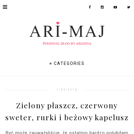
≡
≡ CATEGORIES
1/05/2014
Zielony płaszcz, czerwony
sweter, rurki i beżowy kapelusz
Być może zauważyliście, że ostatnio bardzo polubiłam