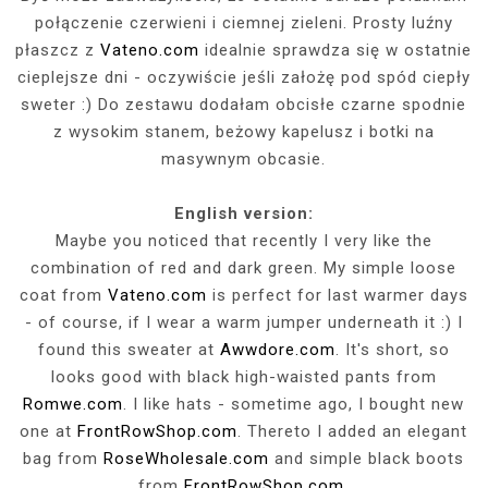
połączenie czerwieni i ciemnej zieleni. Prosty luźny
płaszcz z
Vateno.com
idealnie sprawdza się w ostatnie
cieplejsze dni - oczywiście jeśli założę pod spód ciepły
sweter :) Do zestawu dodałam obcisłe czarne spodnie
z wysokim stanem, beżowy kapelusz i botki na
masywnym obcasie.
English version:
Maybe you noticed that recently I very like the
combination of red and dark green. My simple loose
coat from
Vateno.com
is perfect for last warmer days
- of course, if I wear a warm jumper
underneath it
:) I
found this sweater at
Awwdore.com
. It's short, so
looks good with black high-waisted pants from
Romwe.com
. I like hats - sometime ago, I bought new
one at
FrontRowShop.com
. Thereto I added an elegant
bag from
RoseWholesale.com
and simple black boots
from
FrontRowShop.com
.