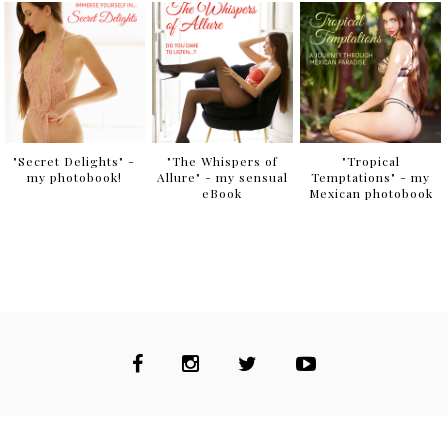
"Secret Delights" -
"The Whispers of
"Tropical
my photobook!
Allure" - my sensual
Temptations" - my
eBook
Mexican photobook