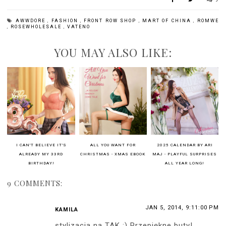
AWWDORE
,
FASHION
,
FRONT ROW SHOP
,
MART OF CHINA
,
ROMWE
,
ROSEWHOLESALE
,
VATENO
YOU MAY ALSO LIKE:
I CAN'T BELIEVE IT'S
ALL YOU WANT FOR
2025 CALENDAR BY ARI
ALREADY MY 33RD
CHRISTMAS - XMAS EBOOK
MAJ - PLAYFUL SURPRISES
BIRTHDAY!
ALL YEAR LONG!
9 COMMENTS:
JAN 5, 2014, 9:11:00 PM
KAMILA
stylizacja na TAK :) Przepiękne buty!