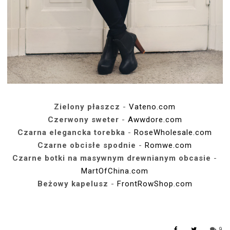
Zielony płaszcz
-
Vateno.com
Czerwony sweter
-
Awwdore.com
Czarna elegancka torebka
-
RoseWholesale.com
Czarne obcisłe spodnie
-
Romwe.com
Czarne botki na masywnym drewnianym obcasie
-
MartOfChina.com
Beżowy kapelusz
-
FrontRowShop.com
9