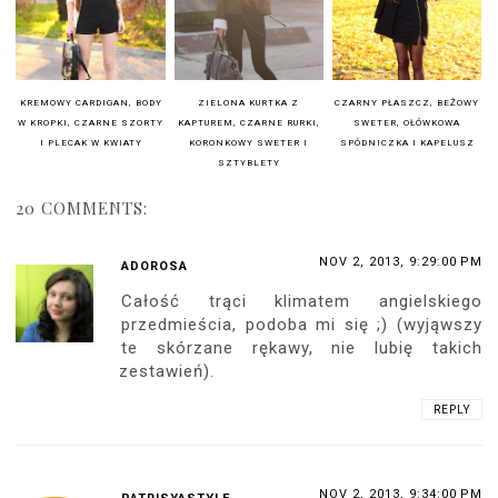
KREMOWY CARDIGAN, BODY
ZIELONA KURTKA Z
CZARNY PŁASZCZ, BEŻOWY
W KROPKI, CZARNE SZORTY
KAPTUREM, CZARNE RURKI,
SWETER, OŁÓWKOWA
I PLECAK W KWIATY
KORONKOWY SWETER I
SPÓDNICZKA I KAPELUSZ
SZTYBLETY
20 COMMENTS:
NOV 2, 2013, 9:29:00 PM
ADOROSA
Całość trąci klimatem angielskiego
przedmieścia, podoba mi się ;) (wyjąwszy
te skórzane rękawy, nie lubię takich
zestawień).
REPLY
NOV 2, 2013, 9:34:00 PM