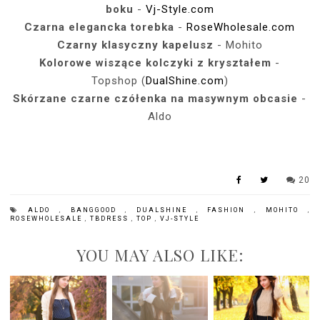
boku
-
Vj-Style.com
Czarna elegancka torebka
-
RoseWholesale.com
Czarny klasyczny kapelusz
- Mohito
Kolorowe wiszące kolczyki z kryształem
-
Topshop (
DualShine.com
)
Skórzane czarne czółenka na masywnym obcasie
-
Aldo
20
ALDO
,
BANGGOOD
,
DUALSHINE
,
FASHION
,
MOHITO
,
ROSEWHOLESALE
,
TBDRESS
,
TOP
,
VJ-STYLE
YOU MAY ALSO LIKE: