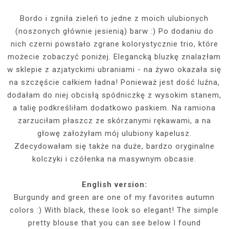
Bordo i zgniła zieleń to jedne z moich ulubionych
(noszonych głównie jesienią) barw :) Po dodaniu do
nich czerni powstało zgrane kolorystycznie trio, które
możecie zobaczyć poniżej. Elegancką bluzkę znalazłam
w sklepie z azjatyckimi ubraniami - na żywo okazała się
na szczęście całkiem ładna! Ponieważ jest dość luźna,
dodałam do niej obcisłą spódniczkę z wysokim stanem,
a talię podkreśliłam dodatkowo paskiem. Na ramiona
zarzuciłam płaszcz ze skórzanymi rękawami, a na
głowę założyłam mój ulubiony kapelusz.
Zdecydowałam się także na duże, bardzo oryginalne
kolczyki i czółenka na masywnym obcasie.
English version:
Burgundy and green are one of my favorites autumn
colors :) With black, these look so elegant! The simple
pretty blouse that you can see below I found