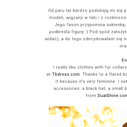
EVENTS
Od paru lat bardzo podobają mi się p
modeli, wiązany w talii i z rozklo
SZARY TOP, K
INSIDE HER F
BIAŁY SPOR
GDZIE POW
BUDUAROWE SES
SENSUAL 
SPÓDNICZ
CZARNE L
Jego fason przypomina sukienkę, 
GRANATOWY T-S
RAJSTOPY I SZP
WYKORZYSTAN
podkreśla figurę :) Pod spód założy
KTÓRYMI PRAG
AI
widać), a do tego zdecydowałam się n
PODZ
ora
En
I really like clothes with fur col
at
Tbdress.com
. Thanks to a flared bo
it because it's very feminine. I s
accessories: a black hat, a small
from
DualShine.co