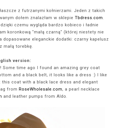
łaszcze z futrzanymi kołnierzami. Jeden z takich
szowanym dołem znalazłam w sklepie
Tbdress.com
.
RÓTKA SKÓRZANA
RAME - MY NEW
TOWY STANIK,
STAJĄ MOJE
RÓŻOWY SWETER Z DEKOLTEM,
MY 34TH BIRTHDAY! FEELING
NIEZNANE OBLICZE LUWRU:
WIZYTA W POZNAŃSKIEJ
JAKIEGO SZA
WIZYTA W KU
2025 - THE
CZERWONA
JE + 100 ZŁ DO
PHOTOBOOK
KA, CZARNE
EGGINSY I
PRACOWNI FRYZJERSKIEJ CUT
SZARA SPÓDNICZKA I CZARNE
DLACZEGO MONA LISA STAŁA
MORE ME THAN EVER :)
FALBANAMI, C
CZYM MALUJĘ
PHOTOS ON 
LAFAYETT
dzięki czemu wygląda bardzo kobieco i ładnie
HIRT Z NAPISEM
ILKI + PIOSENKI,
IA W SERWISIE
RAJSTOPY + PIOSENKI, KTÓRYMI
SIĘ SŁAWNA I KOGO ZASTĄPIŁA
CUT
I SZPILKI + P
WŁOSY? PRO
EKSKLUZYW
łam koronkową "małą czarną" (której niestety nie
NĘ SIĘ Z WAMI
RBNB
PRAGNĘ SIĘ Z WAMI PODZIELIĆ
WENUS Z MILO?
PRAGNĘ SIĘ Z
NIEZAPOMNI
POL
a dopasowane eleganckie dodatki: czarny kapelusz
IELIĆ
PANORAM
z małą torebkę.
glish version:
lars! Some time ago I found an amazing grey coat
ttom and a black belt, it looks like a dress :) I like
et this coat with a black lace dress and elegant
 bag from
RoseWholesale.com
, a pearl necklace
m
and leather pumps from Aldo.