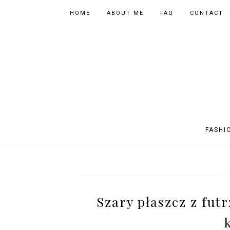
HOME
ABOUT ME
FAQ
CONTACT
FASHI
OUTFITS
POLAND
FITNESS
MUSIC
SPORTY OUTFITS
EUROPE
BOOKS
TIPS
Szary płaszcz z fut
SHOPPING
BEAUTY
EVENTS
ASIA
INSTAGRAM MIX
PHOTOGRAPHY