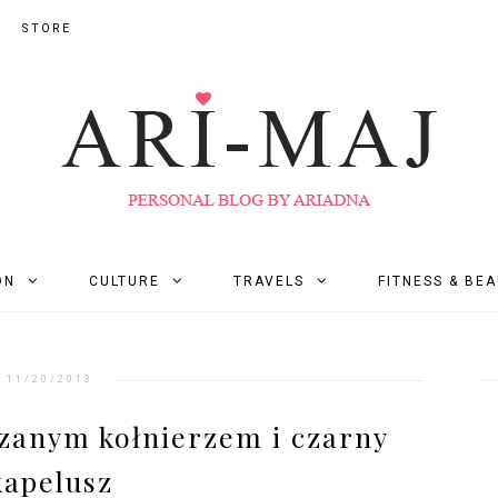
STORE
ON
CULTURE
TRAVELS
FITNESS & BE
11/20/2013
rzanym kołnierzem i czarny
kapelusz