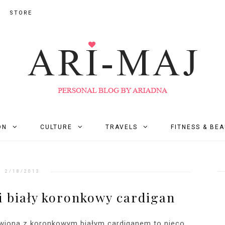
STORE
ON
CULTURE
TRAVELS
FITNESS & BE
2/18/2013
 biały koronkowy cardigan
iona z koronkowym białym cardiganem to nieco