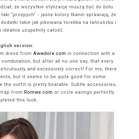
dział, że wszystkie stylizacje muszą być do bólu
aki "przepych" - jasne kolory tkanin sprawiają, że
RÓTKA SKÓRZANA
RAME - MY NEW
TOWY STANIK,
STAJĄ MOJE
RÓŻOWY SWETER Z DEKOLTEM,
MY 34TH BIRTHDAY! FEELING
NIEZNANE OBLICZE LUWRU:
WIZYTA W POZNAŃSKIEJ
JAKIEGO SZA
WIZYTA W KU
2025 - THE
CZERWONA
 dodatki takie jak pikowana torebka na łańcuszku i
JE + 100 ZŁ DO
PHOTOBOOK
KA, CZARNE
EGGINSY I
PRACOWNI FRYZJERSKIEJ CUT
SZARA SPÓDNICZKA I CZARNE
DLACZEGO MONA LISA STAŁA
MORE ME THAN EVER :)
FALBANAMI, C
CZYM MALUJĘ
PHOTOS ON 
LAFAYETT
i idealnie uzupełniły całość.
HIRT Z NAPISEM
ILKI + PIOSENKI,
IA W SERWISIE
RAJSTOPY + PIOSENKI, KTÓRYMI
SIĘ SŁAWNA I KOGO ZASTĄPIŁA
CUT
I SZPILKI + P
WŁOSY? PRO
EKSKLUZYW
NĘ SIĘ Z WAMI
RBNB
PRAGNĘ SIĘ Z WAMI PODZIELIĆ
WENUS Z MILO?
PRAGNĘ SIĘ Z
NIEZAPOMNI
POL
IELIĆ
PANORAM
glish version:
am dress from
Awwdore.com
in connection with a
ky combination, but after all no one say, that every
eticulously and excessively correct! For me, there
ents, but it seems to be quite good for some
the outfit is pretty bearable. Subtle accessories,
nstrap from
Romwe.com
or circle earings perfectly
leted this look.