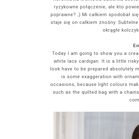
ryzykowne połączenie, ale kto powie
EVENTS
poprawne? ;) Mi całkiem spodobał się t
SZARY TOP, K
INSIDE HER F
BIAŁY SPOR
GDZIE POW
staje się on całkiem znośny. Subtelne
BUDUAROWE SES
SENSUAL 
SPÓDNICZ
CZARNE L
okrągłe kolczyk
GRANATOWY T-S
RAJSTOPY I SZP
WYKORZYSTAN
KTÓRYMI PRAG
AI
PODZ
En
Today I am going to show you a cre
white lace cardigan. It is a little ris
look have to be prepared absolutely m
is some exaggeration with ornam
occasions, because light colours make 
such as the quilted bag with a chai
comp