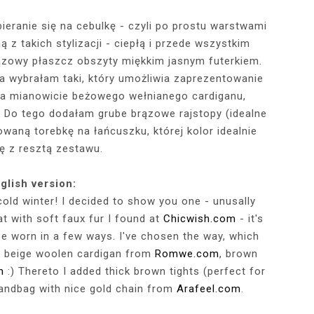
eranie się na cebulkę - czyli po prostu warstwami
z takich stylizacji - ciepłą i przede wszystkim
RÓTKA SKÓRZANA
RAME - MY NEW
TOWY STANIK,
STAJĄ MOJE
RÓŻOWY SWETER Z DEKOLTEM,
MY 34TH BIRTHDAY! FEELING
NIEZNANE OBLICZE LUWRU:
WIZYTA W POZNAŃSKIEJ
JAKIEGO SZA
WIZYTA W KU
2025 - THE
CZERWONA
JE + 100 ZŁ DO
PHOTOBOOK
KA, CZARNE
EGGINSY I
PRACOWNI FRYZJERSKIEJ CUT
SZARA SPÓDNICZKA I CZARNE
DLACZEGO MONA LISA STAŁA
MORE ME THAN EVER :)
FALBANAMI, C
CZYM MALUJĘ
PHOTOS ON 
LAFAYETT
ązowy płaszcz obszyty miękkim jasnym futerkiem.
HIRT Z NAPISEM
ILKI + PIOSENKI,
IA W SERWISIE
RAJSTOPY + PIOSENKI, KTÓRYMI
SIĘ SŁAWNA I KOGO ZASTĄPIŁA
CUT
I SZPILKI + P
WŁOSY? PRO
EKSKLUZYW
a wybrałam taki, który umożliwia zaprezentowanie
NĘ SIĘ Z WAMI
RBNB
PRAGNĘ SIĘ Z WAMI PODZIELIĆ
WENUS Z MILO?
PRAGNĘ SIĘ Z
NIEZAPOMNI
POL
 mianowicie beżowego wełnianego cardiganu,
IELIĆ
PANORAM
:) Do tego dodałam grube brązowe rajstopy (idealne
waną torebkę na łańcuszku, której kolor idealnie
ię z resztą zestawu.
glish version:
cold winter! I decided to show you one - unusally
t with soft faux fur I found at
Chicwish.com
- it's
be worn in a few ways. I've chosen the way, which
a beige woolen cardigan from
Romwe.com
, brown
m
:) Thereto I added thick brown tights (perfect for
 handbag with nice gold chain from
Arafeel.com
.