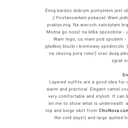
EVENTS
Zimą bardzo dobrym pomysłem jest ubi
;) Postanowiłam pokazać Wam jedną 
SZARY TOP, K
INSIDE HER F
BIAŁY SPOR
GDZIE POW
BUDUAROWE SES
SENSUAL 
SPÓDNICZ
CZARNE L
praktyczną. Na wierzch założyłam br
GRANATOWY T-S
RAJSTOPY I SZP
WYKORZYSTAN
Można go nosić na kilka sposobów - j
KTÓRYMI PRAG
AI
Wam tego, co mam pod spodem - a
PODZ
gładkiej bluzki i kremowej spódniczki 
na obecną porę roku!) oraz dużą piko
zgrał s
En
Layered outfits are a good idea for 
warm and practical. Elegant camel coa
very comfortable and stylish. It can 
let me to show what is underneath: 
top and beige skirt from
ChicNova.co
the cold days!) and large quilted