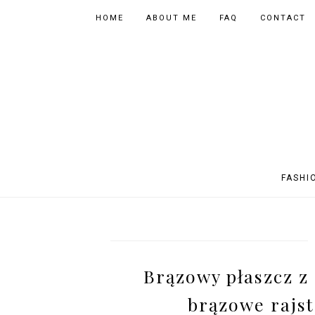
HOME
ABOUT ME
FAQ
CONTACT
FASHI
OUTFITS
POLAND
FITNESS
MUSIC
SPORTY OUTFITS
EUROPE
BOOKS
TIPS
Brązowy płaszcz z
SHOPPING
BEAUTY
EVENTS
ASIA
brązowe rajst
INSTAGRAM MIX
PHOTOGRAPHY