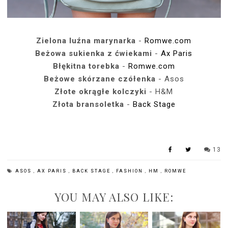
Zielona luźna marynarka
-
Romwe.com
Beżowa sukienka z ćwiekami
-
Ax Paris
Błękitna torebka
-
Romwe.com
Beżowe skórzane czółenka
- Asos
Złote okrągłe kolczyki
- H&M
Złota bransoletka
-
Back Stage
13
ASOS
,
AX PARIS
,
BACK STAGE
,
FASHION
,
HM
,
ROMWE
YOU MAY ALSO LIKE: