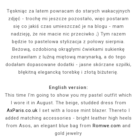
Tęskniąc za latem powracam do starych wakacyjnych
zdjęć - trochę mi jeszcze pozostało, więc postaram
się co jakiś czas umieszczać je na blogu - mam
nadzieję, że nie macie nic przeciwko ;) Tym razem
będzie to pastelowa stylizacja z połowy sierpnia.
Beżową, ozdobioną okrągłymi ćwiekami sukienkę
zestawiłam z luźną miętową marynarką, a do tego
dodałam dopasowane dodatki - jasne skórzane szpilki,
błękitną elegancką torebkę i złotą biżuterię.
English version:
This time I'm going to show you my pastel outfit which
I wore it in August. The beige, studded dress from
AxParis.co.uk
I set with a loose mint blazer. Thereto I
added matching accessories - bright leather high heels
from Asos, an elegant blue bag from
Romwe.com
and
gold jewelry