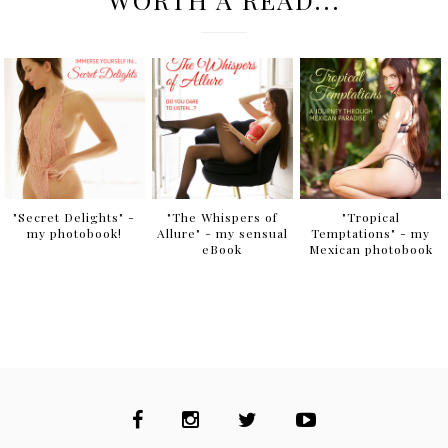
"Secret Delights" -
"The Whispers of
"Tropical
my photobook!
Allure" - my sensual
Temptations" - my
eBook
Mexican photobook