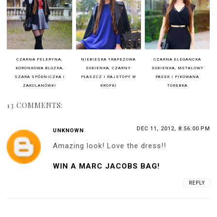
CZARNA PELERYNA,
NIEBIESKA TRAPEZOWA
CZARNA ELEGANCKA
KORONKOWA BLUZKA,
SUKIENKA, CZARNY
SUKIENKA, METALOWY
SZARA SPÓDNICZKA I
PŁASZCZ I RAJSTOPY W
PASEK I PIKOWANA
ZAKOLANÓWKI
KROPKI
TOREBKA
13 COMMENTS:
DEC 11, 2012, 8:56:00 PM
UNKNOWN
Amazing look! Love the dress!!
WIN A MARC JACOBS BAG!
REPLY