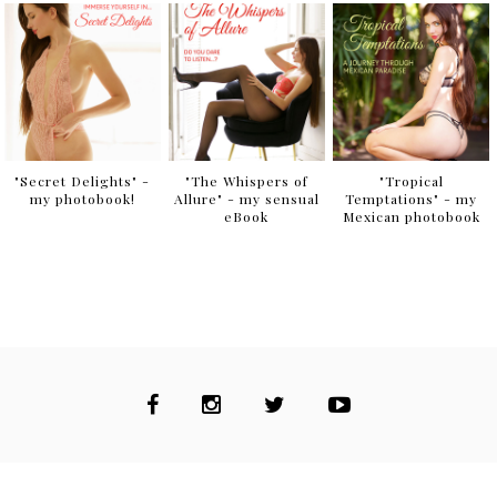
"Secret Delights" -
"The Whispers of
"Tropical
my photobook!
Allure" - my sensual
Temptations" - my
eBook
Mexican photobook