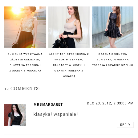
SUKIENKA WYSZYWANA
JASNY TOP, SPÓDNICZKA Z
CZARNA CEKINOWA
ZŁOTYMI CEKINAMI,
WYSOKIM STANEM,
SUKIENKA, PIKOWANA
PIKOWANA TOREBKA I
RAJSTOPY W KROPKI I
TOREBKA I CZARNE SZPILKI
ZEGAREK Z KOKARDKĄ
CZARNA TOREBKA Z
KOKARDĄ
12 COMMENTS:
DEC 23, 2012, 9:33:00 PM
MRSMARGARET
klasyka! wspaniale!
REPLY