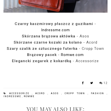
Czarny kaszmirowy płaszcz z guzikami
-
Indressme.com
Skórzana brązowa aktówka
- Asos
Skórzane czarne kozaki za kolano
- Acord
Szary szalik ze sztucznego futerka
- Cropp Town
Brązowy pasek
-
Romwe.com
Elegancki zegarek z kokardką
- Accessorize
12
ACCESSORIZE
,
ACORD
,
ASOS
,
CROPP TOWN
,
FASHION
,
INDRESSME
,
ROMWE
YOU MAY ALSO LIKE: