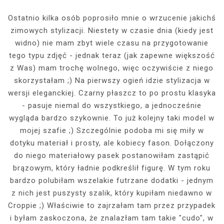
Ostatnio kilka osób poprosiło mnie o wrzucenie jakichś
zimowych stylizacji. Niestety w czasie dnia (kiedy jest
widno) nie mam zbyt wiele czasu na przygotowanie
tego typu zdjęć - jednak teraz (jak zapewne większość
z Was) mam trochę wolnego, więc oczywiście z niego
skorzystałam ;) Na pierwszy ogień idzie stylizacja w
wersji eleganckiej. Czarny płaszcz to po prostu klasyka
- pasuje niemal do wszystkiego, a jednocześnie
wygląda bardzo szykownie. To już kolejny taki model w
mojej szafie ;) Szczególnie podoba mi się miły w
dotyku materiał i prosty, ale kobiecy fason. Dołączony
do niego materiałowy pasek postanowiłam zastąpić
brązowym, który ładnie podkreślił figurę. W tym roku
bardzo polubiłam wszelakie futrzane dodatki - jednym
z nich jest puszysty szalik, który kupiłam niedawno w
Croppie ;) Właściwie to zajrzałam tam przez przypadek
i byłam zaskoczona, że znalazłam tam takie "cudo", w