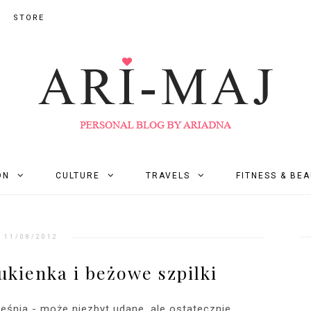
STORE
ON
CULTURE
TRAVELS
FITNESS & BE
11/08/2012
ukienka i beżowe szpilki
ześnia - może niezbyt udane, ale ostatecznie