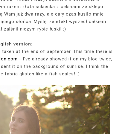
ym razem złota sukienka z cekinami ze sklepu
 Wam już dwa razy, ale cały czas kusiło mnie
RÓTKA SKÓRZANA
RAME - MY NEW
TOWY STANIK,
STAJĄ MOJE
RÓŻOWY SWETER Z DEKOLTEM,
MY 34TH BIRTHDAY! FEELING
NIEZNANE OBLICZE LUWRU:
WIZYTA W POZNAŃSKIEJ
JAKIEGO SZA
WIZYTA W KU
2025 - THE
CZERWONA
zącego słońca. Myślę, że efekt wyszedł całkiem
JE + 100 ZŁ DO
PHOTOBOOK
KA, CZARNE
EGGINSY I
PRACOWNI FRYZJERSKIEJ CUT
SZARA SPÓDNICZKA I CZARNE
DLACZEGO MONA LISA STAŁA
MORE ME THAN EVER :)
FALBANAMI, C
CZYM MALUJĘ
PHOTOS ON 
LAFAYETT
 zalśnił niczym rybie łuski! :)
HIRT Z NAPISEM
ILKI + PIOSENKI,
IA W SERWISIE
RAJSTOPY + PIOSENKI, KTÓRYMI
SIĘ SŁAWNA I KOGO ZASTĄPIŁA
CUT
I SZPILKI + P
WŁOSY? PRO
EKSKLUZYW
NĘ SIĘ Z WAMI
RBNB
PRAGNĘ SIĘ Z WAMI PODZIELIĆ
WENUS Z MILO?
PRAGNĘ SIĘ Z
NIEZAPOMNI
POL
IELIĆ
PANORAM
glish version:
 taken at the end of September. This time there is
don.com
- I've already showed it on my blog twice,
esent it on the background of sunrise. I think the
he fabric glisten like a fish scales! :)