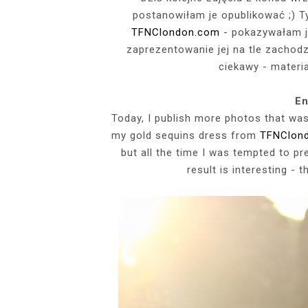
postanowiłam je opublikować ;) T
EVENTS
TFNClondon.com
- pokazywałam ją
SZARY TOP, K
INSIDE HER F
BIAŁY SPOR
GDZIE POW
zaprezentowanie jej na tle zachod
BUDUAROWE SES
SENSUAL 
SPÓDNICZ
CZARNE L
ciekawy - materiał
GRANATOWY T-S
RAJSTOPY I SZP
WYKORZYSTAN
KTÓRYMI PRAG
AI
PODZ
En
Today, I publish more photos that was
my gold sequins dress from
TFNClon
but all the time I was tempted to pr
result is interesting - t