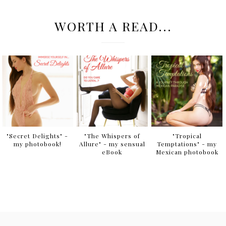
WORTH A READ...
"Secret Delights" -
"The Whispers of
"Tropical
my photobook!
Allure" - my sensual
Temptations" - my
eBook
Mexican photobook