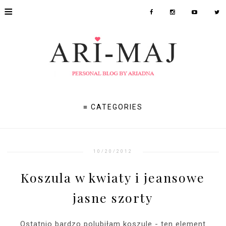
≡
≡ CATEGORIES
10/20/2012
Koszula w kwiaty i jeansowe
jasne szorty
Ostatnio bardzo polubiłam koszule - ten element