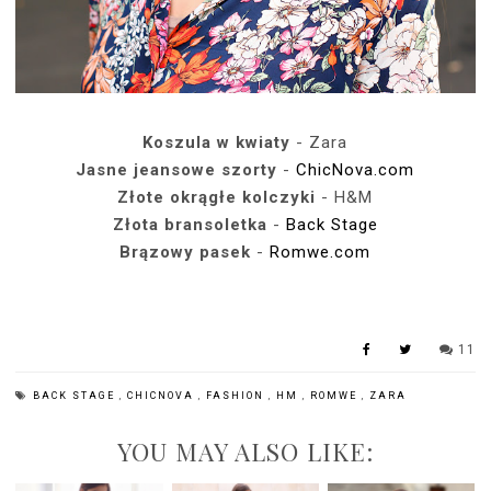
Koszula w kwiaty
- Zara
Jasne jeansowe szorty
-
ChicNova.com
Złote okrągłe kolczyki
- H&M
Złota bransoletka
-
Back Stage
Brązowy pasek
-
Romwe.com
11
BACK STAGE
,
CHICNOVA
,
FASHION
,
HM
,
ROMWE
,
ZARA
YOU MAY ALSO LIKE: