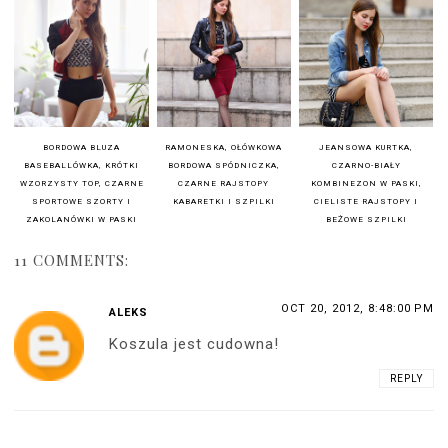
BORDOWA BLUZA
RAMONESKA, OŁÓWKOWA
JEANSOWA KURTKA,
BASEBALLÓWKA, KRÓTKI
BORDOWA SPÓDNICZKA,
CZARNO-BIAŁY
WZORZYSTY TOP, CZARNE
CZARNE RAJSTOPY
KOMBINEZON W PASKI,
SPORTOWE SZORTY I
KABARETKI I SZPILKI
CIELISTE RAJSTOPY I
ZAKOLANÓWKI W PASKI
BEŻOWE SZPILKI
11 COMMENTS:
OCT 20, 2012, 8:48:00 PM
ALEKS
Koszula jest cudowna!
REPLY