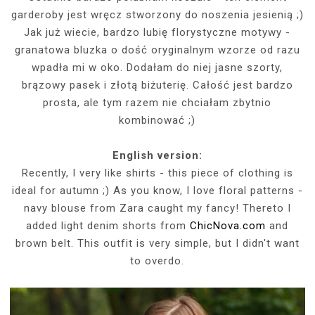
garderoby jest wręcz stworzony do noszenia jesienią ;)
Jak już wiecie, bardzo lubię florystyczne motywy -
granatowa bluzka o dość oryginalnym wzorze od razu
wpadła mi w oko. Dodałam do niej jasne szorty,
brązowy pasek i złotą biżuterię. Całość jest bardzo
prosta, ale tym razem nie chciałam zbytnio
kombinować ;)
English
version:
Recently, I very like shirts - this piece of clothing is
ideal for autumn ;) As you know, I love floral patterns -
navy blouse from Zara caught my fancy! Thereto I
added light denim shorts from
ChicNova.com
and
brown belt. This outfit is very simple, but I didn't want
to overdo.