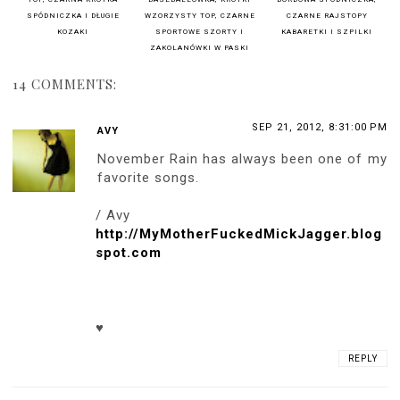
SPÓDNICZKA I DŁUGIE
WZORZYSTY TOP, CZARNE
CZARNE RAJSTOPY
KOZAKI
SPORTOWE SZORTY I
KABARETKI I SZPILKI
ZAKOLANÓWKI W PASKI
14 COMMENTS:
SEP 21, 2012, 8:31:00 PM
AVY
November Rain has always been one of my
favorite songs.
/ Avy
http://MyMotherFuckedMickJagger.blog
spot.com
♥
REPLY