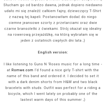
Słucham go od bardzo dawna, jednak dopiero niedawno
udało mi się znaleźć całkiem fajny, dziewczęcy T-Shirt
z nazwą tej kapeli. Postanowiłam dodać do niego
ciemne jeansowe szorty z przetarciami oraz dwie
czarne bransoletki z ćwiekami. Strój okazał się idealny
na rowerową przejażdżkę, na którą wybrałam się w
jeden z ostatnich ciepłych dni lata ;)
English version:
I like listening to Guns N 'Roses music for a long time -
at
Romwe.com
I'd found a nice girly T-shirt with the
name of this band and ordered it. I decided to set it
with a dark denim shorts from H&M and two black
bracelets with studs. Outfit was perfect for a riding a
bicycle, which I went lately on probably one of the
lastest warm days of this summer ;)