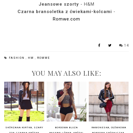
Jeansowe szorty
- H&M
Czarna bransoletka z ćwiekami-kolcami
-
Romwe.com
14
FASHION
,
HM
,
ROMWE
YOU MAY ALSO LIKE:
SKÓRZANA KURTKA, SZARY
BORDOWA BLUZA
RAMONESKA, OŁÓWKOWA
TOP, CZARNA KRÓTKA
BASEBALLÓWKA, KRÓTKI
BORDOWA SPÓDNICZKA,