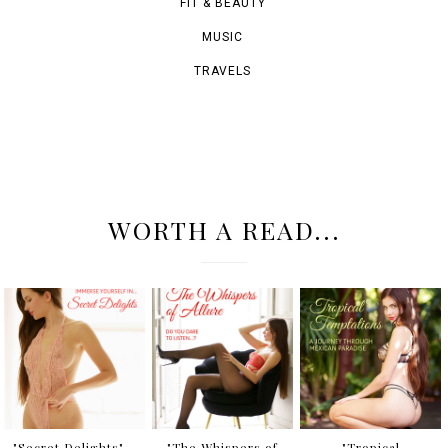
FIT & BEAUTY
MUSIC
TRAVELS
WORTH A READ...
"Secret Delights" -
"The Whispers of
"Tropical