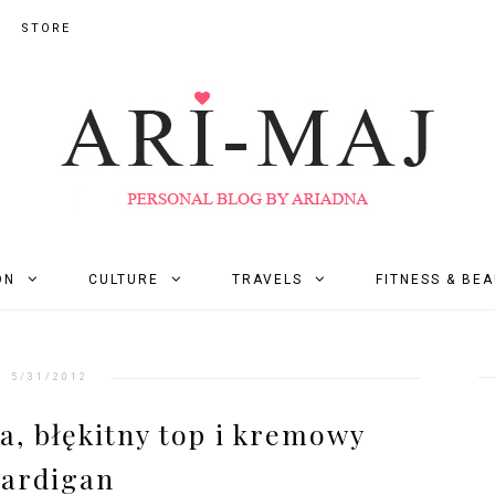
STORE
ON
CULTURE
TRAVELS
FITNESS & BE
5/31/2012
a, błękitny top i kremowy
cardigan