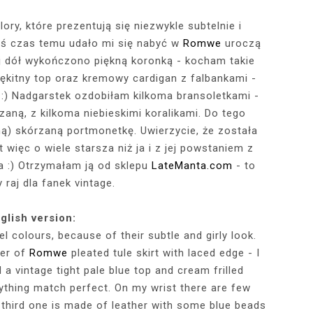
ry, które prezentują się niezwykle subtelnie i
akiś czas temu udało mi się nabyć w
Romwe
uroczą
RÓTKA SKÓRZANA
RAME - MY NEW
TOWY STANIK,
STAJĄ MOJE
RÓŻOWY SWETER Z DEKOLTEM,
MY 34TH BIRTHDAY! FEELING
NIEZNANE OBLICZE LUWRU:
WIZYTA W POZNAŃSKIEJ
JAKIEGO SZA
WIZYTA W KU
2025 - THE
CZERWONA
JE + 100 ZŁ DO
PHOTOBOOK
KA, CZARNE
EGGINSY I
PRACOWNI FRYZJERSKIEJ CUT
SZARA SPÓDNICZKA I CZARNE
DLACZEGO MONA LISA STAŁA
MORE ME THAN EVER :)
FALBANAMI, C
CZYM MALUJĘ
PHOTOS ON 
LAFAYETT
ej dół wykończono piękną koronką - kocham takie
HIRT Z NAPISEM
ILKI + PIOSENKI,
IA W SERWISIE
RAJSTOPY + PIOSENKI, KTÓRYMI
SIĘ SŁAWNA I KOGO ZASTĄPIŁA
CUT
I SZPILKI + P
WŁOSY? PRO
EKSKLUZYW
błękitny top oraz kremowy cardigan z falbankami -
NĘ SIĘ Z WAMI
RBNB
PRAGNĘ SIĘ Z WAMI PODZIELIĆ
WENUS Z MILO?
PRAGNĘ SIĘ Z
NIEZAPOMNI
POL
 :) Nadgarstek ozdobiłam kilkoma bransoletkami -
IELIĆ
PANORAM
aną, z kilkoma niebieskimi koralikami. Do tego
ą) skórzaną portmonetkę. Uwierzycie, że została
więc o wiele starsza niż ja i z jej powstaniem z
a :) Otrzymałam ją od sklepu
LateManta.com
- to
 raj dla fanek vintage.
glish version:
el colours, because of their subtle and girly look.
ner of
Romwe
pleated tule skirt with laced edge - I
d a vintage tight pale blue top and cream frilled
rything match perfect. On my wrist there are few
 third one is made of leather with some blue beads