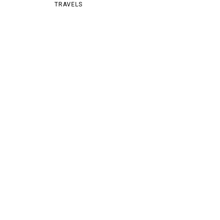
ArtOfAri.com
MENU
TAGS (CLOTHES)
CULTURE
FASHION
FIT & BEAUTY
MUSIC
TRAVELS