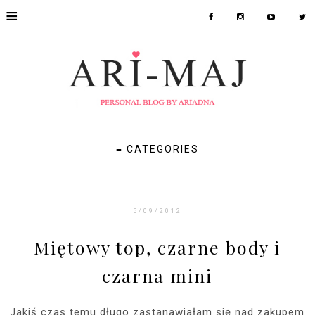
≡
≡ CATEGORIES
5/09/2012
Miętowy top, czarne body i
czarna mini
Jakiś czas temu długo zastanawiałam się nad zakupem