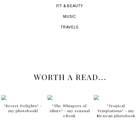
FIT & BEAUTY
MUSIC
TRAVELS
WORTH A READ...
"Secret Delights" -
"The Whispers of
"Tropical
my photobook!
Allure" - my sensual
Temptations" - my
eBook
Mexican photobook