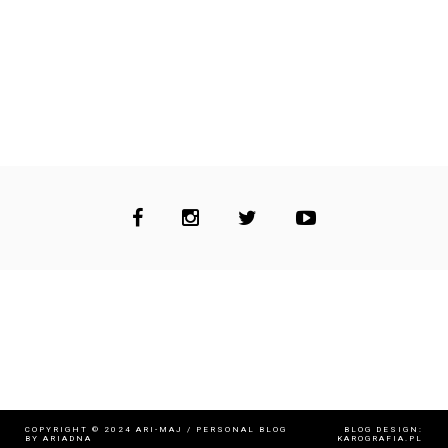
COPYRIGHT © 2024
ARI-MAJ / PERSONAL BLOG
BLOG DESIGN:
BY ARIADNA
KAROGRAFIA.PL