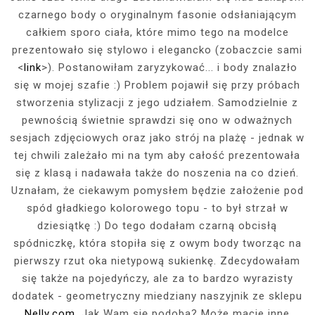
czarnego body o oryginalnym fasonie odsłaniającym
całkiem sporo ciała, które mimo tego na modelce
prezentowało się stylowo i elegancko (zobaczcie sami
<
link
>). Postanowiłam zaryzykować... i body znalazło
się w mojej szafie :) Problem pojawił się przy próbach
stworzenia stylizacji z jego udziałem. Samodzielnie z
pewnością świetnie sprawdzi się ono w odważnych
sesjach zdjęciowych oraz jako strój na plażę - jednak w
tej chwili zależało mi na tym aby całość prezentowała
się z klasą i nadawała także do noszenia na co dzień.
Uznałam, że ciekawym pomysłem będzie założenie pod
spód gładkiego kolorowego topu - to był strzał w
dziesiątkę :) Do tego dodałam czarną obcisłą
spódniczkę, która stopiła się z owym body tworząc na
pierwszy rzut oka nietypową sukienkę. Zdecydowałam
się także na pojedyńczy, ale za to bardzo wyrazisty
dodatek - geometryczny miedziany naszyjnik ze sklepu
Nelly.com
. Jak Wam się podoba? Może macie inne