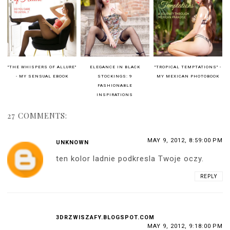
"THE WHISPERS OF ALLURE"
ELEGANCE IN BLACK
"TROPICAL TEMPTATIONS" -
- MY SENSUAL EBOOK
STOCKINGS: 9
MY MEXICAN PHOTOBOOK
FASHIONABLE
INSPIRATIONS
27 COMMENTS:
MAY 9, 2012, 8:59:00 PM
UNKNOWN
ten kolor ladnie podkresla Twoje oczy.
REPLY
3DRZWISZAFY.BLOGSPOT.COM
MAY 9, 2012, 9:18:00 PM