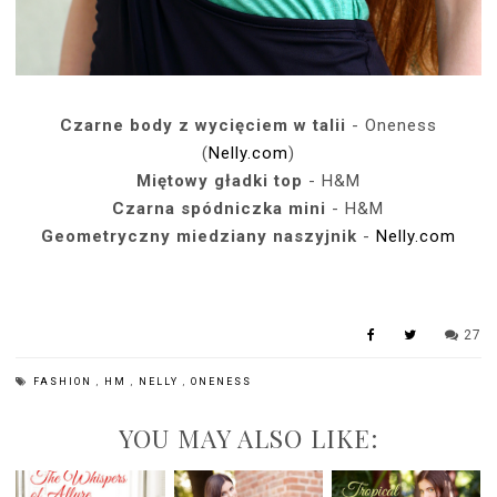
Czarne body z wycięciem w talii
- Oneness
(
Nelly.com
)
Miętowy gładki top
- H&M
Czarna spódniczka mini
- H&M
Geometryczny miedziany naszyjnik
-
Nelly.com
27
FASHION
,
HM
,
NELLY
,
ONENESS
YOU MAY ALSO LIKE: