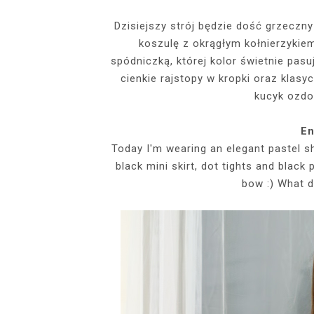
EVENTS
Dzisiejszy strój będzie dość grzecz
koszulę z okrągłym kołnierzykiem
SZARY TOP, K
INSIDE HER F
BIAŁY SPOR
GDZIE POW
BUDUAROWE SES
SENSUAL 
SPÓDNICZ
CZARNE L
spódniczką, której kolor świetnie pasu
GRANATOWY T-S
RAJSTOPY I SZP
WYKORZYSTAN
cienkie rajstopy w kropki oraz klasy
KTÓRYMI PRAG
AI
kucyk ozdo
PODZ
En
Today I'm wearing an elegant pastel shi
black mini skirt, dot tights and black
bow :) What d