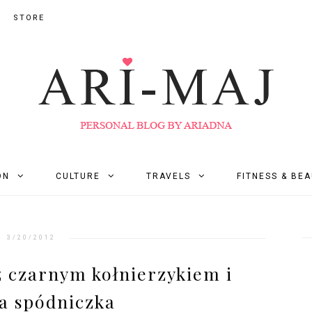
STORE
ON
CULTURE
TRAVELS
FITNESS & BE
3/20/2012
z czarnym kołnierzykiem i
a spódniczka