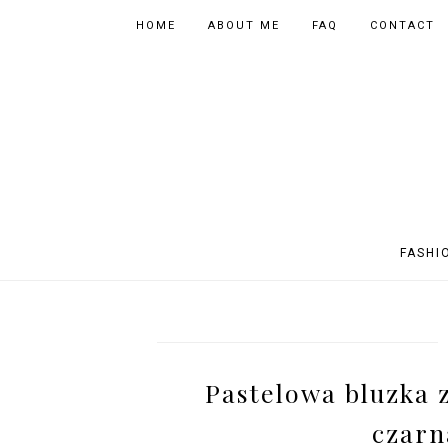
HOME
ABOUT ME
FAQ
CONTACT
FASHI
OUTFITS
POLAND
FITNESS
MUSIC
SPORTY OUTFITS
EUROPE
BOOKS
TIPS
Pastelowa bluzka 
SHOPPING
BEAUTY
EVENTS
ASIA
czarn
INSTAGRAM MIX
PHOTOGRAPHY