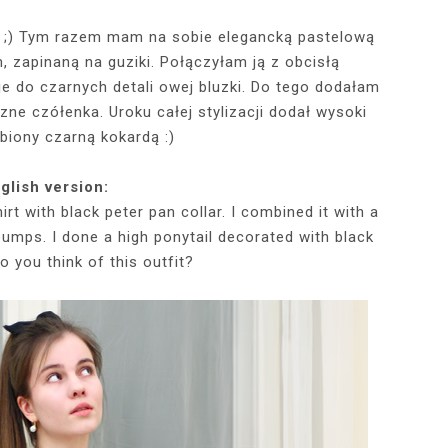
ny ;) Tym razem mam na sobie elegancką pastelową
, zapinaną na guziki. Połączyłam ją z obcisłą
RÓTKA SKÓRZANA
RAME - MY NEW
TOWY STANIK,
STAJĄ MOJE
RÓŻOWY SWETER Z DEKOLTEM,
MY 34TH BIRTHDAY! FEELING
NIEZNANE OBLICZE LUWRU:
WIZYTA W POZNAŃSKIEJ
JAKIEGO SZA
WIZYTA W KU
2025 - THE
CZERWONA
JE + 100 ZŁ DO
PHOTOBOOK
KA, CZARNE
EGGINSY I
PRACOWNI FRYZJERSKIEJ CUT
SZARA SPÓDNICZKA I CZARNE
DLACZEGO MONA LISA STAŁA
MORE ME THAN EVER :)
FALBANAMI, C
CZYM MALUJĘ
PHOTOS ON 
LAFAYETT
je do czarnych detali owej bluzki. Do tego dodałam
HIRT Z NAPISEM
ILKI + PIOSENKI,
IA W SERWISIE
RAJSTOPY + PIOSENKI, KTÓRYMI
SIĘ SŁAWNA I KOGO ZASTĄPIŁA
CUT
I SZPILKI + P
WŁOSY? PRO
EKSKLUZYW
czne czółenka. Uroku całej stylizacji dodał wysoki
NĘ SIĘ Z WAMI
RBNB
PRAGNĘ SIĘ Z WAMI PODZIELIĆ
WENUS Z MILO?
PRAGNĘ SIĘ Z
NIEZAPOMNI
POL
biony czarną kokardą :)
IELIĆ
PANORAM
glish version:
rt with black peter pan collar. I combined it with a
 pumps. I done a high ponytail decorated with black
o you think of this outfit?