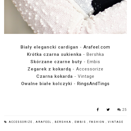
Biały elegancki cardigan
-
Arafeel.com
Krótka czarna sukienka
- Bershka
Skórzane czarne buty
- Embis
Zegarek z kokardą
- Accessorize
Czarna kokarda
- Vintage
Owalne białe kolczyki
-
RingsAndTings
25
ACCESSORIZE
,
ARAFEEL
,
BERSHKA
,
EMBIS
,
FASHION
,
VINTAGE