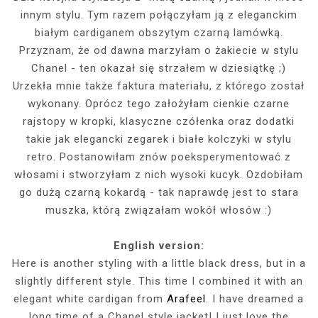
innym stylu. Tym razem połączyłam ją z eleganckim
białym cardiganem obszytym czarną lamówką.
Przyznam, że od dawna marzyłam o żakiecie w stylu
Chanel - ten okazał się strzałem w dziesiątkę ;)
Urzekła mnie także faktura materiału, z którego został
wykonany. Oprócz tego założyłam cienkie czarne
rajstopy w kropki, klasyczne czółenka oraz dodatki
takie jak elegancki zegarek i białe kolczyki w stylu
retro. Postanowiłam znów poeksperymentować z
włosami i stworzyłam z nich wysoki kucyk. Ozdobiłam
go dużą czarną kokardą - tak naprawdę jest to stara
muszka, którą związałam wokół włosów :)
English version:
Here is another styling with a little black dress, but in a
slightly different style. This time I combined it with an
elegant white cardigan from
Arafeel
. I have dreamed a
long time of a Chanel style jacket! I just love the