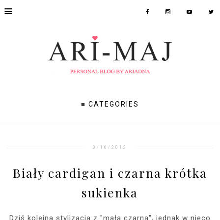
≡
≡ CATEGORIES
3/16/2012
Biały cardigan i czarna krótka
sukienka
Dziś kolejna stylizacja z "małą czarną", jednak w nieco