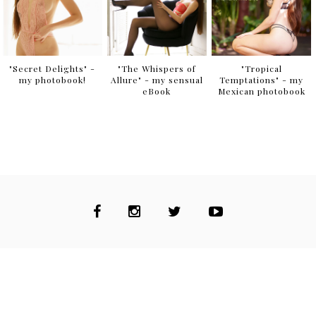
"Secret Delights" -
"The Whispers of
"Tropical
my photobook!
Allure" - my sensual
Temptations" - my
eBook
Mexican photobook