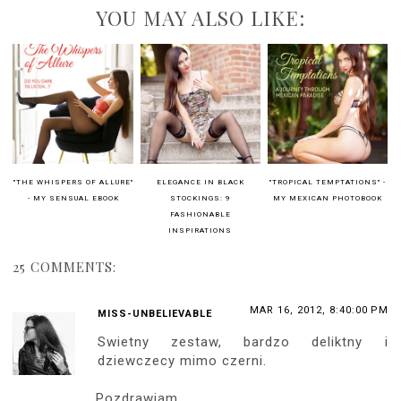
YOU MAY ALSO LIKE:
"THE WHISPERS OF ALLURE"
ELEGANCE IN BLACK
"TROPICAL TEMPTATIONS" -
- MY SENSUAL EBOOK
STOCKINGS: 9
MY MEXICAN PHOTOBOOK
FASHIONABLE
INSPIRATIONS
25 COMMENTS:
MAR 16, 2012, 8:40:00 PM
MISS-UNBELIEVABLE
Swietny zestaw, bardzo deliktny i
dziewczecy mimo czerni.
Pozdrawiam