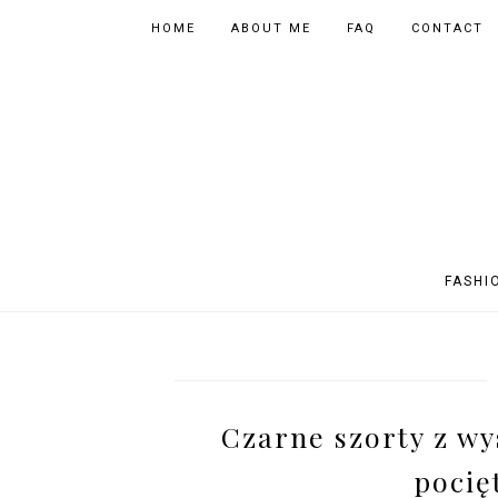
HOME
ABOUT ME
FAQ
CONTACT
FASHI
OUTFITS
POLAND
FITNESS
MUSIC
SPORTY OUTFITS
EUROPE
BOOKS
TIPS
Czarne szorty z wy
SHOPPING
BEAUTY
EVENTS
ASIA
pocię
INSTAGRAM MIX
PHOTOGRAPHY