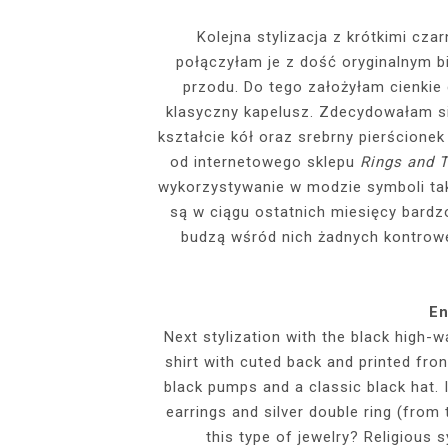
EVENTS
Kolejna stylizacja z krótkimi c
połączyłam je z dość oryginalnym b
SZARY TOP, K
INSIDE HER F
BIAŁY SPOR
GDZIE POW
BUDUAROWE SES
SENSUAL 
SPÓDNICZ
CZARNE L
przodu. Do tego założyłam cienkie 
GRANATOWY T-S
RAJSTOPY I SZP
WYKORZYSTAN
klasyczny kapelusz. Zdecydowałam się
KTÓRYMI PRAG
AI
kształcie kół oraz srebrny pierścione
PODZ
od internetowego sklepu
Rings and 
wykorzystywanie w modzie symboli taki
są w ciągu ostatnich miesięcy bardz
budzą wśród nich żadnych kontrowe
En
Next stylization with the black high-w
shirt with cuted back and printed fron
black pumps and a classic black hat. 
earrings and silver double ring (from
this type of jewelry? Religious 