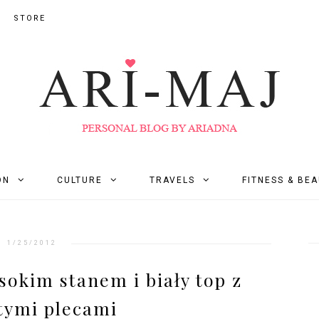
STORE
ON
CULTURE
TRAVELS
FITNESS & BE
1/25/2012
sokim stanem i biały top z
tymi plecami