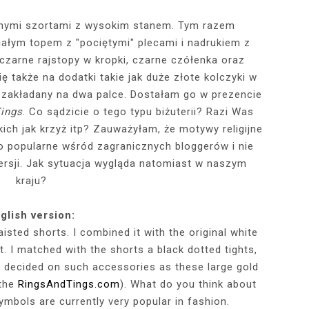
zarnymi szortami z wysokim stanem. Tym razem
iałym topem z "pociętymi" plecami i nadrukiem z
RÓTKA SKÓRZANA
RAME - MY NEW
TOWY STANIK,
STAJĄ MOJE
RÓŻOWY SWETER Z DEKOLTEM,
MY 34TH BIRTHDAY! FEELING
NIEZNANE OBLICZE LUWRU:
WIZYTA W POZNAŃSKIEJ
JAKIEGO SZA
WIZYTA W KU
2025 - THE
CZERWONA
JE + 100 ZŁ DO
PHOTOBOOK
KA, CZARNE
EGGINSY I
PRACOWNI FRYZJERSKIEJ CUT
SZARA SPÓDNICZKA I CZARNE
DLACZEGO MONA LISA STAŁA
MORE ME THAN EVER :)
FALBANAMI, C
CZYM MALUJĘ
PHOTOS ON 
LAFAYETT
czarne rajstopy w kropki, czarne czółenka oraz
HIRT Z NAPISEM
ILKI + PIOSENKI,
IA W SERWISIE
RAJSTOPY + PIOSENKI, KTÓRYMI
SIĘ SŁAWNA I KOGO ZASTĄPIŁA
CUT
I SZPILKI + P
WŁOSY? PRO
EKSKLUZYW
 także na dodatki takie jak duże złote kolczyki w
NĘ SIĘ Z WAMI
RBNB
PRAGNĘ SIĘ Z WAMI PODZIELIĆ
WENUS Z MILO?
PRAGNĘ SIĘ Z
NIEZAPOMNI
POL
k zakładany na dwa palce. Dostałam go w prezencie
IELIĆ
PANORAM
Tings
. Co sądzicie o tego typu biżuterii? Razi Was
ch jak krzyż itp? Zauważyłam, że motywy religijne
o popularne wśród zagranicznych bloggerów i nie
rsji. Jak sytuacja wygląda natomiast w naszym
kraju?
glish version:
aisted shorts. I combined it with the original white
t. I matched with the shorts a black dotted tights,
I decided on such accessories as these large gold
 the
RingsAndTings.com
). What do you think about
symbols are currently very popular in fashion.