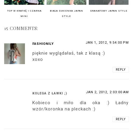
TOP W KRATKĘ I CZARNA
BIAŁA SUKIENKA JAPAN
GRANATOWY JAPAN STYLE
MINI
STYLE
15 COMMENTS:
JAN 1, 2012, 9:54:00 PM
FASHIONILY
pięknie wyglądałaś, tak z klasą :)
xoxo
REPLY
JAN 2, 2012, 2:03:00 AM
KOLEGA Z ŁAWKI ;)
Kobieco i miło dla oka :) Ładny
wzór/koronka na pleckach :)
REPLY