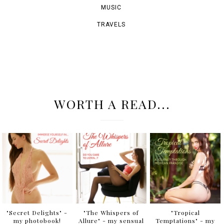
MUSIC
TRAVELS
WORTH A READ...
"Secret Delights" -
"The Whispers of
"Tropical
my photobook!
Allure" - my sensual
Temptations" - my