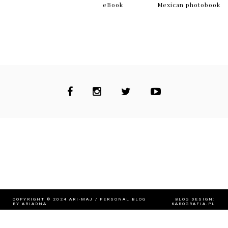
eBook
Mexican photobook
COPYRIGHT © 2024
ARI-MAJ / PERSONAL BLOG
BLOG DESIGN:
BY ARIADNA
KAROGRAFIA.PL