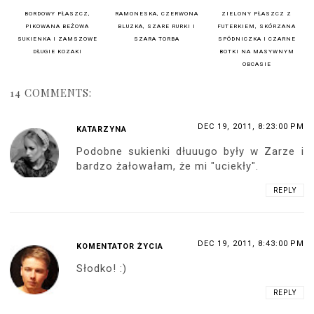
BORDOWY PŁASZCZ,
RAMONESKA, CZERWONA
ZIELONY PŁASZCZ Z
PIKOWANA BEŻOWA
BLUZKA, SZARE RURKI I
FUTERKIEM, SKÓRZANA
SUKIENKA I ZAMSZOWE
SZARA TORBA
SPÓDNICZKA I CZARNE
DŁUGIE KOZAKI
BOTKI NA MASYWNYM
OBCASIE
14 COMMENTS:
DEC 19, 2011, 8:23:00 PM
KATARZYNA
Podobne sukienki dłuuugo były w Zarze i
bardzo żałowałam, że mi "uciekły".
REPLY
DEC 19, 2011, 8:43:00 PM
KOMENTATOR ŻYCIA
Słodko! :)
REPLY