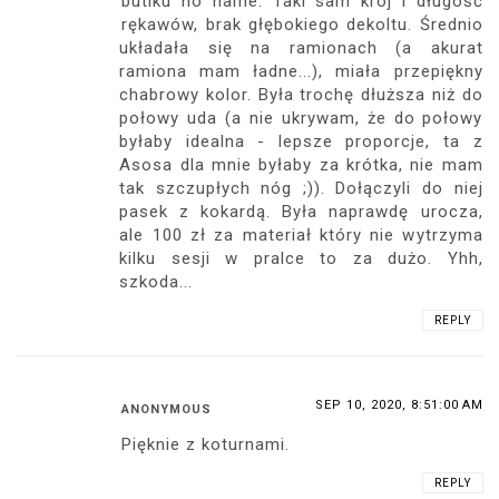
butiku no name. Taki sam krój i długość
rękawów, brak głębokiego dekoltu. Średnio
układała się na ramionach (a akurat
ramiona mam ładne...), miała przepiękny
chabrowy kolor. Była trochę dłuższa niż do
połowy uda (a nie ukrywam, że do połowy
byłaby idealna - lepsze proporcje, ta z
Asosa dla mnie byłaby za krótka, nie mam
tak szczupłych nóg ;)). Dołączyli do niej
pasek z kokardą. Była naprawdę urocza,
ale 100 zł za materiał który nie wytrzyma
kilku sesji w pralce to za dużo. Yhh,
szkoda...
REPLY
SEP 10, 2020, 8:51:00 AM
ANONYMOUS
Pięknie z koturnami.
REPLY