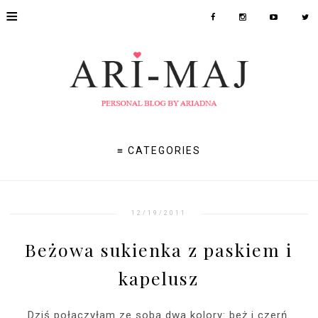
≡
≡ CATEGORIES
12/19/2011
Beżowa sukienka z paskiem i
kapelusz
Dziś połączyłam ze sobą dwa kolory: beż i czerń.