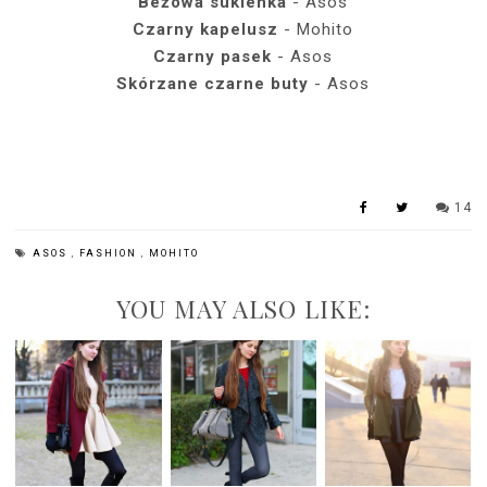
Beżowa sukienka
- Asos
Czarny kapelusz
- Mohito
Czarny pasek
- Asos
Skórzane czarne buty
- Asos
14
ASOS
,
FASHION
,
MOHITO
YOU MAY ALSO LIKE: