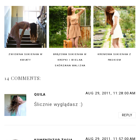
ZWIEWNA SUKIENKA W
BRĄZOWA SUKIENKA W
KREMOWA SUKIENKA Z
KWIATY
KROPKI I WIELKA
PASKIEM
SKÓRZANA WALIZKA
14 COMMENTS:
AUG 29, 2011, 11:28:00 AM
QUILA
Ślicznie wyglądasz :)
REPLY
AUG 29, 2011, 11:57:00 AM