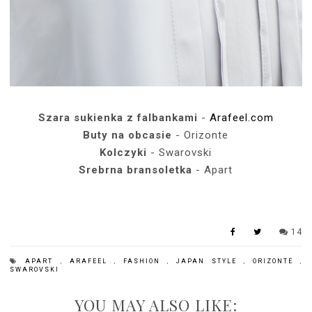
Szara sukienka z falbankami
-
Arafeel.com
Buty na obcasie
- Orizonte
Kolczyki
- Swarovski
Srebrna bransoletka
- Apart
14
APART
,
ARAFEEL
,
FASHION
,
JAPAN STYLE
,
ORIZONTE
,
SWAROVSKI
YOU MAY ALSO LIKE: