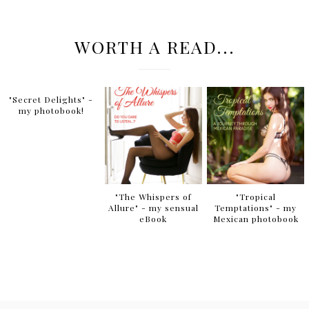
WORTH A READ...
"Secret Delights" -
my photobook!
"The Whispers of
"Tropical
Allure" - my sensual
Temptations" - my
eBook
Mexican photobook