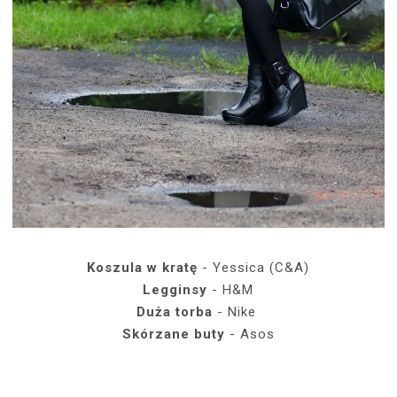
Koszula w kratę
- Yessica (C&A)
Legginsy
- H&M
Duża torba
- Nike
Skórzane
buty
- Asos