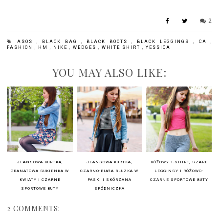
2
ASOS
,
BLACK BAG
,
BLACK BOOTS
,
BLACK LEGGINGS
,
CA
,
FASHION
,
HM
,
NIKE
,
WEDGES
,
WHITE SHIRT
,
YESSICA
YOU MAY ALSO LIKE:
JEANSOWA KURTKA,
JEANSOWA KURTKA,
RÓŻOWY T-SHIRT, SZARE
GRANATOWA SUKIENKA W
CZARNO-BIAŁA BLUZKA W
LEGGINSY I RÓŻOWO-
KWIATY I CZARNE
PASKI I SKÓRZANA
CZARNE SPORTOWE BUTY
SPORTOWE BUTY
SPÓDNICZKA
2 COMMENTS: