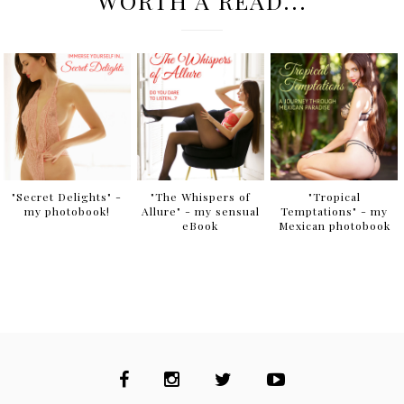
WORTH A READ...
"Secret Delights" -
"The Whispers of
"Tropical
my photobook!
Allure" - my sensual
Temptations" - my
eBook
Mexican photobook