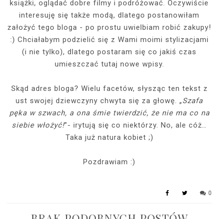
książki, oglądać dobre filmy i podróżować. Oczywiście
interesuję się także modą, dlatego postanowiłam
założyć tego bloga - po prostu uwielbiam robić zakupy!
:) Chciałabym podzielić się z Wami moimi stylizacjami
(i nie tylko), dlatego postaram się co jakiś czas
umieszczać tutaj nowe wpisy.
Skąd adres bloga? Wielu facetów, słysząc ten tekst z
ust swojej dziewczyny chwyta się za głowę. „
Szafa
pęka w szwach, a ona śmie twierdzić, że nie ma co na
siebie włożyć!
”- irytują się co niektórzy. No, ale cóż…
Taka już natura kobiet ;)
Pozdrawiam :)
0
BRAK PODOBNYCH POSTÓW